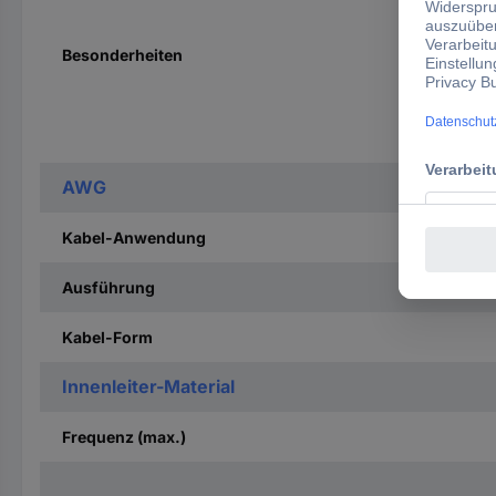
Besonderheiten
AWG
Kabel-Anwendung
Ausführung
Kabel-Form
Innenleiter-Material
Frequenz (max.)