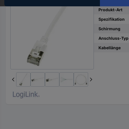
Hst.-
Teile-
Produkt-Art
Nr.
Spezifikation
ein
Schirmung
Anschluss-Typ
Kabellänge