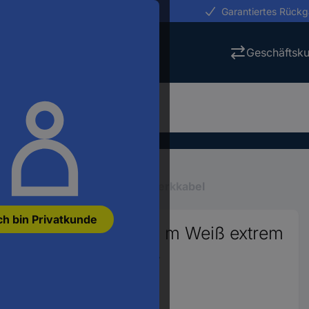
erungen in 24h
Garantiertes Rück
Geschäftsk
abel
1-1 verdrahtete Netzwerkkabel
ch bin Privatkunde
 CAT 6a U/FTP 0.50 m Weiß extrem
schirm, Halogenfrei,
5
ianten anzeigen