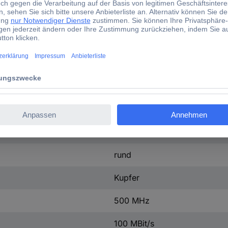
Flexibel
Folienschirm
Halogenfrei
mit Rastnasenschutz
TPE-Mantel
32/7
Netzwerk
Anschlusskabel
rund
Kupfer
500 MHz
100 MBit/s