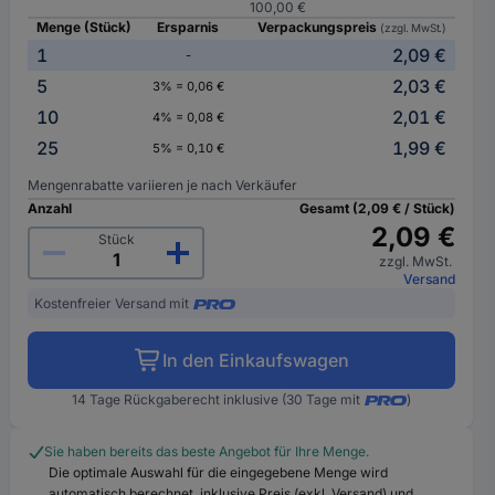
100,00 €
Menge (Stück)
Ersparnis
Verpackungspreis
(zzgl. MwSt.)
1
2,09 €
-
5
2,03 €
3% = 0,06 €
10
2,01 €
4% = 0,08 €
25
1,99 €
5% = 0,10 €
Mengenrabatte variieren je nach Verkäufer
Anzahl
Gesamt (2,09 € / Stück)
2,09 €
Stück
zzgl. MwSt.
Versand
Kostenfreier Versand mit
In den Einkaufswagen
14 Tage Rückgaberecht inklusive (30 Tage mit
)
Sie haben bereits das beste Angebot für Ihre Menge.
Die optimale Auswahl für die eingegebene Menge wird
automatisch berechnet, inklusive Preis (exkl. Versand) und