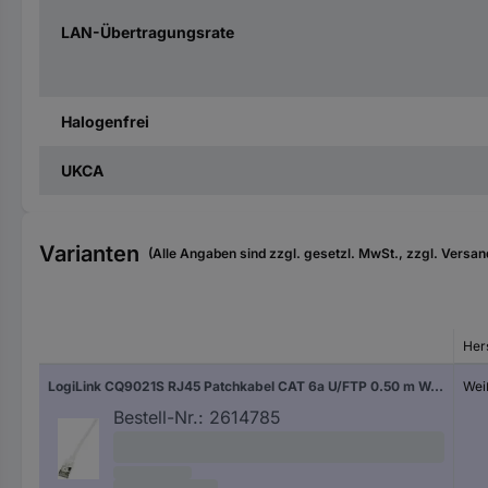
LAN-Übertragungsrate
Halogenfrei
UKCA
Varianten
(Alle Angaben sind zzgl. gesetzl. MwSt., zzgl. Versan
Hers
LogiLink CQ9021S RJ45 Patchkabel CAT 6a U/FTP 0.50 m Weiß extrem dünn, Flammwidrig, Flexibel, Folienschirm, Halogenfrei, mit Rastnasenschutz, TPE-Mantel 1 St.
Wei
Bestell-Nr.:
2614785