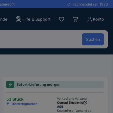
gaberecht
Fachhandel seit 1923
unde
Hilfe & Support
Konto
Suchen
Sofort-Lieferung morgen
53 Stück
Verkauf und Versand:
Conrad Electronic
Filialverfügbarkeit
AGB
Kostenfreier Versand ab