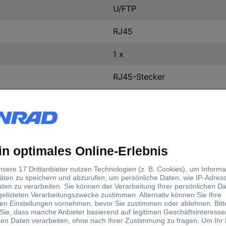
U/FTP
RJ45
1 x
RJ45-Stecker
1 x
RJ45-Stecker
0.50 m
Weiß
gerade
extrem dünn
Flammwidrig