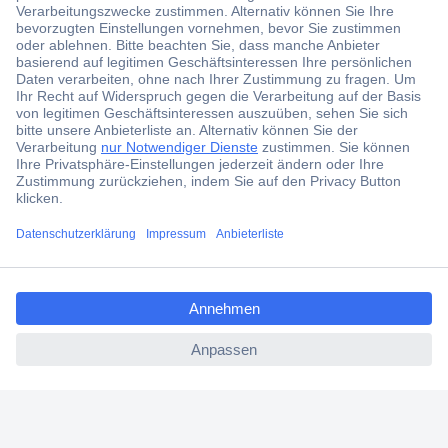
Der Conrad Newsletter
Jetzt anmelden und exklusive Aktionen,
aktuelle News und Angebote immer zuerst
erhalten.
Jetzt anmelden
Filialen
Versandkostenfrei ab 100,00 € zzgl. MwSt. **
ccp.user.init.failed.titl
Angebotsservice
e
Beschaffungsservice
ccp.user.init.failed
Für Geschäftskunden
E-Procurement