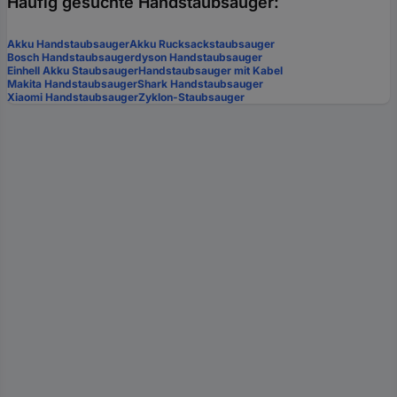
Häufig gesuchte Handstaubsauger:
Akku Handstaubsauger
Akku Rucksackstaubsauger
Bosch Handstaubsauger
dyson Handstaubsauger
Einhell Akku Staubsauger
Handstaubsauger mit Kabel
Makita Handstaubsauger
Shark Handstaubsauger
Xiaomi Handstaubsauger
Zyklon-Staubsauger