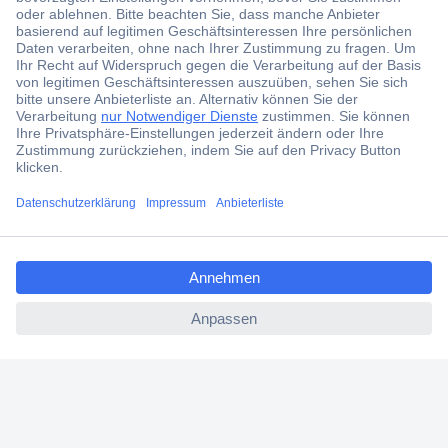
Jetzt anmelden und exklusive Aktionen,
aktuelle News und Angebote immer zuerst
erhalten.
Jetzt anmelden
Filialen
Versandkostenfrei ab 100,00 € zzgl. MwSt. **
ccp.user.init.failed.titl
Angebotsservice
e
Beschaffungsservice
ccp.user.init.failed
Für Geschäftskunden
E-Procurement
Open Catalog Interface (OCI)