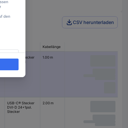
CSV herunterladen
Anschlüsse
Kabellänge
USB-C® Stecker
1.00 m
DisplayPort
Stecker
USB-C® Stecker
2.00 m
DVI-D 24+1pol.
Stecker