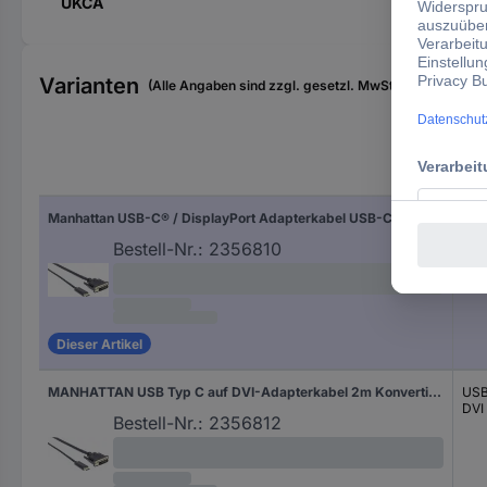
UKCA
Varianten
(Alle Angaben sind zzgl. gesetzl. MwSt., zzgl. Versan
Ans
Manhattan USB-C® / DisplayPort Adapterkabel USB-C® Stecker, DisplayPort Stecker 1.00 m Schwarz 152471 Slimline USB-C®-Displaykabel
US
Dis
Bestell-Nr.:
2356810
Dieser Artikel
MANHATTAN USB Typ C auf DVI-Adapterkabel 2m Konvertiert das Alternate-Mode-Signal in ein DisplayPort 4K-Ausgangssignal schwarz
US
DVI
Bestell-Nr.:
2356812