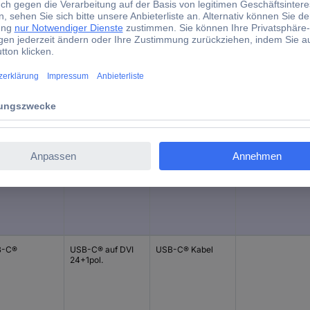
nicht relevant
d)
chluss-Typ
Verbindungsart
Produkt-Art
Besonderheiten
B-C®
USB-C® auf
USB-C®-
Slimline
playPort
DisplayPort
Displaykabel
B-C®
USB-C® auf DVI
USB-C® Kabel
24+1pol.