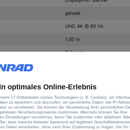
DisplayPort Stecker
gerade
UHD 4K @ 60 Hz
1.00 m
Schwarz
Slimline
Unidirektional (A→B)
TV, Monitor
rund
Ja