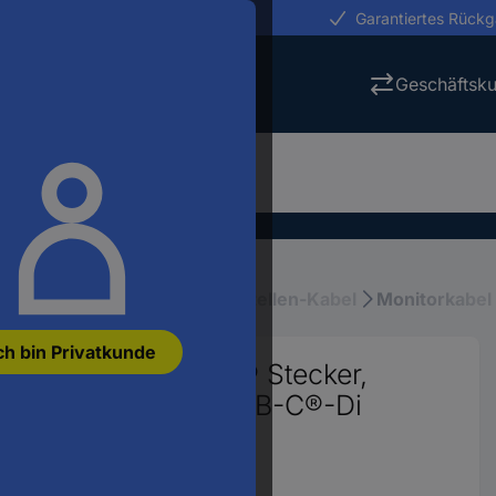
erungen in 24h
Garantiertes Rück
Geschäftsk
l, Adapter & Hubs
Schnittstellen-Kabel
Monitorkabel
ch bin Privatkunde
dapterkabel USB-C® Stecker,
z 152471 Slimline USB-C®-Di