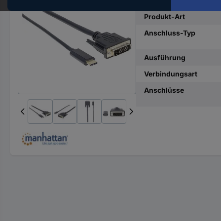
Hst.-
Teile-
Produkt-Art
Nr.
Anschluss-Typ
ein
Ausführung
Verbindungsart
Anschlüsse