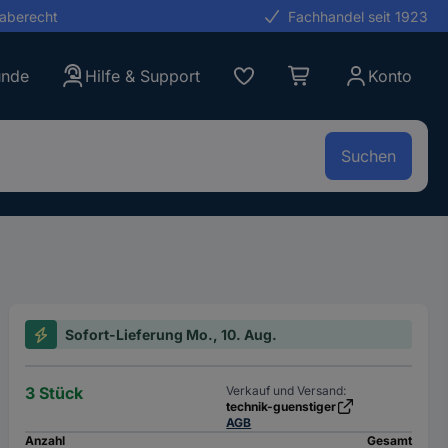
gaberecht
Fachhandel seit 1923
unde
Hilfe & Support
Konto
Suchen
Sofort-Lieferung Mo., 10. Aug.
3 Stück
Verkauf und Versand:
technik-guenstiger
AGB
Anzahl
Gesamt