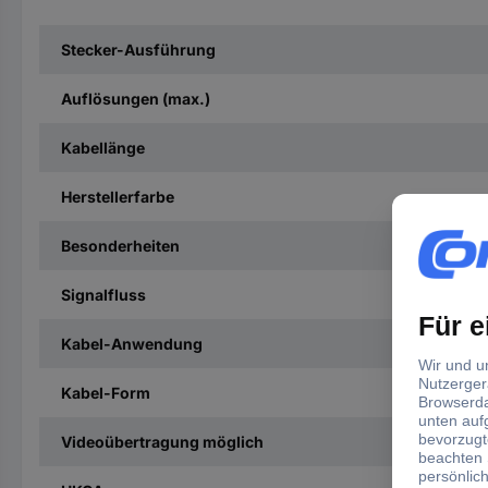
Stecker-Ausführung
Auflösungen (max.)
Kabellänge
Herstellerfarbe
Besonderheiten
Signalfluss
Kabel-Anwendung
Kabel-Form
Videoübertragung möglich