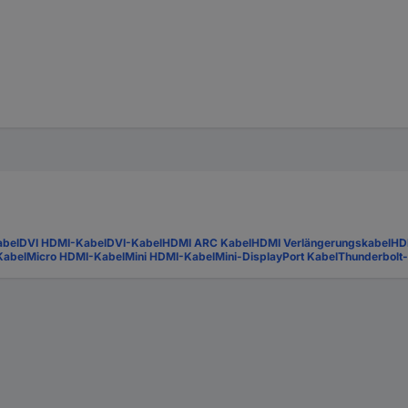
abel
DVI HDMI-Kabel
DVI-Kabel
HDMI ARC Kabel
HDMI Verlängerungskabel
HD
Kabel
Micro HDMI-Kabel
Mini HDMI-Kabel
Mini-DisplayPort Kabel
Thunderbolt