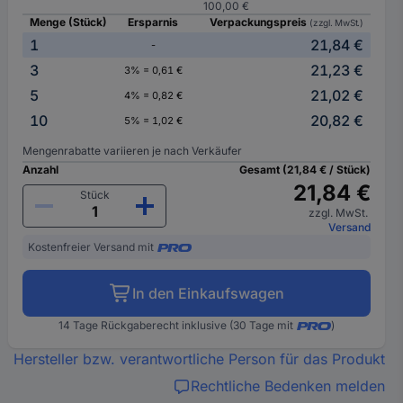
100,00 €
Menge (Stück)
Ersparnis
Verpackungspreis
(zzgl. MwSt.)
1
21,84 €
-
3
21,23 €
3% = 0,61 €
5
21,02 €
4% = 0,82 €
10
20,82 €
5% = 1,02 €
Mengenrabatte variieren je nach Verkäufer
Anzahl
Gesamt (21,84 € / Stück)
21,84 €
Stück
zzgl. MwSt.
Versand
Kostenfreier Versand mit
In den Einkaufswagen
14 Tage Rückgaberecht inklusive (30 Tage mit
)
Hersteller bzw. verantwortliche Person für das Produkt
Rechtliche Bedenken melden