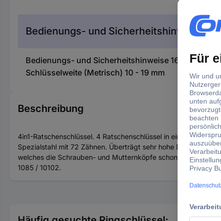
Bedienungs- und Sicherheitshinweise
Bedienungs- und Sicherheitshinweise 1659671 Ma
Schlüsselweite (Metrisch) 10 - 19 mm
Beschreibung
4in1-Ratschenschlüssel. 4 Ratschenschlüssel in einem Modell,
Spezialstahl mit 72 Zähnen. Überträgt sehr hohe Drehmomentw
welches die Schrauben- und Mutternköpfe schont, da die Kraft
1085 / 10102.
Häufig gesuchte Ringschlüssel: