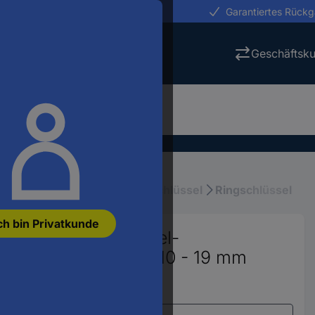
erungen in 24h
Garantiertes Rück
Geschäftsk
Schraubenschlüssel, Ringschlüssel
Ringschlüssel
ch bin Privatkunde
001 01840001 Doppel-
elweite (Metrisch) 10 - 19 mm
71
Varianten