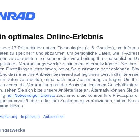
tador Schraubwerkzeuge 01840001 01840001 Doppel-Ringr
 kombiniert 10, 13, 17 und 19 mm. Deckt 70% aller Schraubanwendung
erte. Nur 5° Umschwenkwinkel durch Feinverzahnung - besonders gee
 auf die Flanken übertragen wird und nicht auf die Ecken. Aus Chro