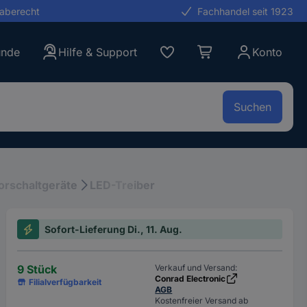
gaberecht
Fachhandel seit 1923
unde
Hilfe & Support
Konto
Suchen
orschaltgeräte
LED-Treiber
Sofort-Lieferung Di., 11. Aug.
9 Stück
Verkauf und Versand:
Conrad Electronic
Filialverfügbarkeit
AGB
Kostenfreier Versand ab