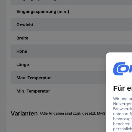
Eingangsspannung (min.)
Gewicht
Breite
Höhe
Länge
Max. Temperatur
Min. Temperatur
Varianten
(Alle Angaben sind zzgl. gesetzl. MwSt., zzgl. Versan