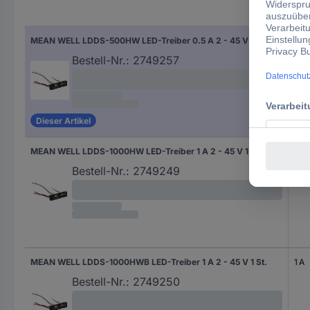
Aus
MEAN WELL LDDS-500HW LED-Treiber 0.5 A 2 - 45 V 1 St.
500
Bestell-Nr.:
2749257
Dieser Artikel
MEAN WELL LDDS-1000HW LED-Treiber 1 A 2 - 45 V 1 St.
1 A
Bestell-Nr.:
2749249
MEAN WELL LDDS-1000HWB LED-Treiber 1 A 2 - 45 V 1 St.
1 A
Bestell-Nr.:
2749250