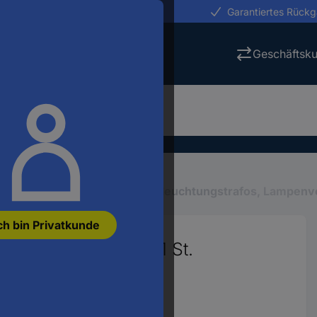
erungen in 24h
Garantiertes Rück
Geschäftsk
tung
Leuchtenzubehör
Beleuchtungstrafos, Lampenv
ch bin Privatkunde
r 0.5 A 2 - 45 V 1 St.
9257