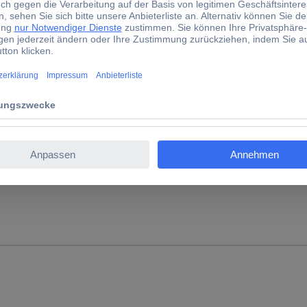
gangsstrom (max.) - gerundet
 mA