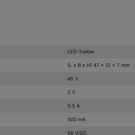
LED-Treiber
(L x B x H) 47 x 12 x 7 mm
45 V
2 V
0.5 A
500 mA
56 V/DC