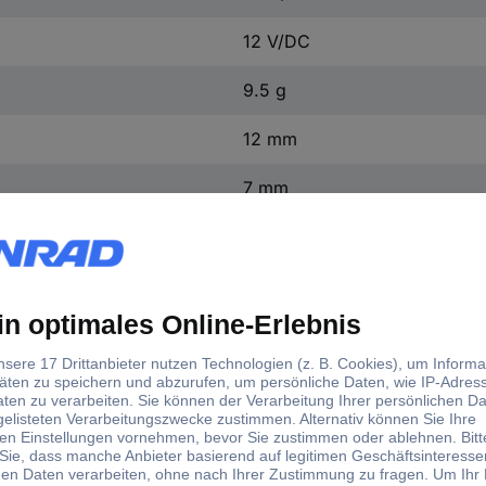
12 V/DC
9.5 g
12 mm
7 mm
47 mm
+55 °C
-40 °C
d)