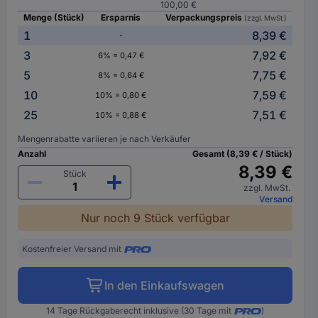
100,00 €
Menge (Stück)
Ersparnis
Verpackungspreis
(zzgl. MwSt.)
1
8,39 €
-
3
7,92 €
6% = 0,47 €
5
7,75 €
8% = 0,64 €
10
7,59 €
10% = 0,80 €
25
7,51 €
10% = 0,88 €
Mengenrabatte variieren je nach Verkäufer
Anzahl
Gesamt (8,39 € / Stück)
8,39 €
Stück
zzgl. MwSt.
Versand
Nur noch 9 Stück verfügbar
Kostenfreier Versand mit
In den Einkaufswagen
14 Tage Rückgaberecht inklusive (30 Tage mit
)