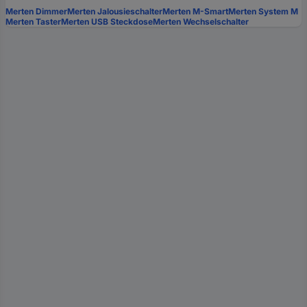
Merten Dimmer
Merten Jalousieschalter
Merten M-Smart
Merten System M
Merten Taster
Merten USB Steckdose
Merten Wechselschalter