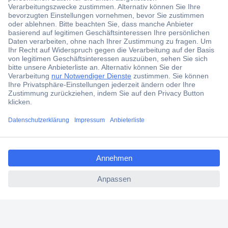
Der Conrad Newsletter
Jetzt anmelden und exklusive Aktionen,
aktuelle News und Angebote immer zuerst
erhalten.
Jetzt anmelden
Filialen
Versandkostenfrei ab 100,00 € zzgl. MwSt. **
ccp.user.init.failed.titl
Angebotsservice
e
Beschaffungsservice
ccp.user.init.failed
Für Geschäftskunden
E-Procurement