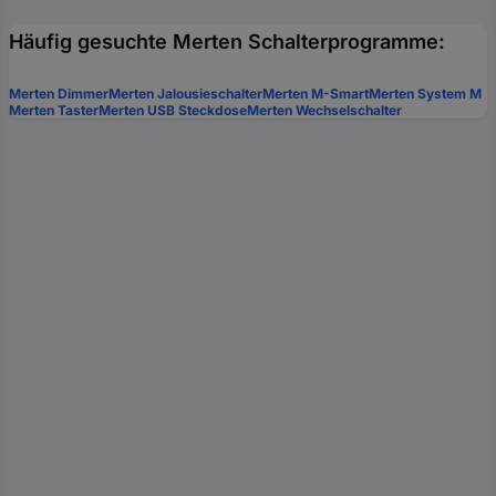
Häufig gesuchte Merten Schalterprogramme:
Merten Dimmer
Merten Jalousieschalter
Merten M-Smart
Merten System M
Merten Taster
Merten USB Steckdose
Merten Wechselschalter