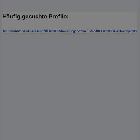
Häufig gesuchte Profile:
Aluminiumprofile
H Profil
I Profil
Messingprofile
T Profil
U Profil
Vierkantprofil