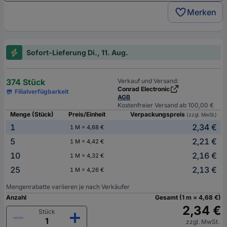
Merken
Sofort-Lieferung Di., 11. Aug.
374 Stück
Verkauf und Versand:
Conrad Electronic
Filialverfügbarkeit
AGB
Kostenfreier Versand ab 100,00 €
Menge (Stück)
Preis/Einheit
Verpackungspreis
(zzgl. MwSt.)
1
2,34 €
1 M = 4,68 €
5
2,21 €
1 M = 4,42 €
10
2,16 €
1 M = 4,32 €
25
2,13 €
1 M = 4,26 €
Mengenrabatte variieren je nach Verkäufer
Anzahl
Gesamt (1 m = 4,68 €)
2,34 €
Stück
zzgl. MwSt.