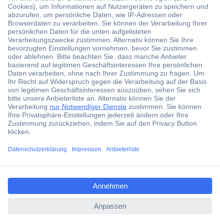
Der Conrad Newsletter
Jetzt anmelden und exklusive Aktionen,
aktuelle News und Angebote immer zuerst
erhalten.
Jetzt anmelden
ccp.user.init.failed.titl
Filialen
e
Versandkostenfrei ab 100,00 € zzgl. MwSt. **
ccp.user.init.failed
Angebotsservice
Beschaffungsservice