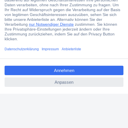
Der Conrad Newsletter
Jetzt anmelden und exklusive Aktionen,
aktuelle News und Angebote immer zuerst
erhalten.
Jetzt anmelden
ccp.user.init.failed.titl
Filialen
e
ccp.user.init.failed
Versandkostenfrei ab 100,00 € zzgl. MwSt. **
Angebotsservice
Beschaffungsservice
Für Geschäftskunden
E-Procurement