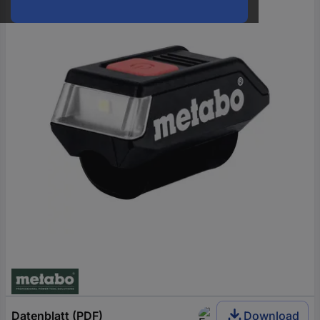
oder
eine
Hst.-
Teile-
Nr.
ein
Datenblatt (PDF)
Download