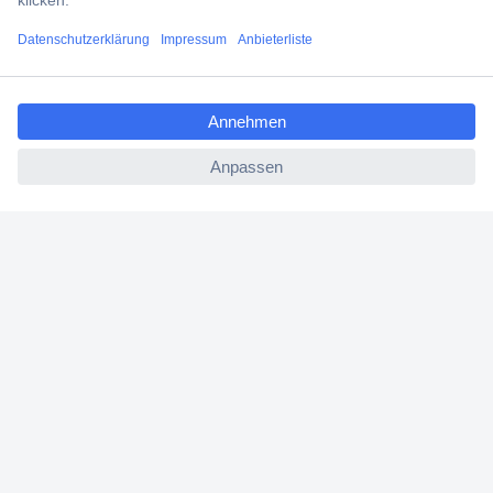
Versandkostenfrei ab 100,00 € zzgl. MwSt. **
Angebotsservice
ccp.user.init.failed.titl
Beschaffungsservice
e
ccp.user.init.failed
Für Geschäftskunden
E-Procurement
Open Catalog Interface (OCI)
Conrad Smart Procure (CSP)
Für Verkäufer
Für Affiliate