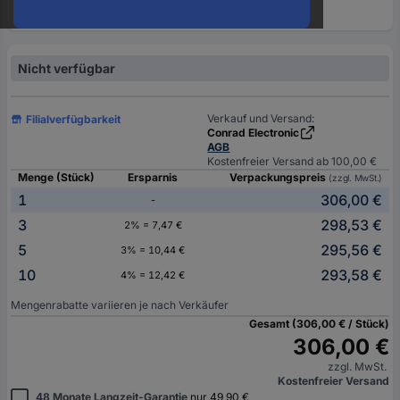
oder
eine
Hst.-
Teile-
Nicht verfügbar
Nr.
ein
Verkauf und Versand:
Filialverfügbarkeit
Conrad Electronic
AGB
Kostenfreier Versand ab 100,00 €
Menge (Stück)
Ersparnis
Verpackungspreis
(zzgl. MwSt.)
1
306,00 €
-
3
298,53 €
2% = 7,47 €
5
295,56 €
3% = 10,44 €
10
293,58 €
4% = 12,42 €
Mengenrabatte variieren je nach Verkäufer
Gesamt (306,00 € / Stück)
306,00 €
zzgl. MwSt.
Kostenfreier Versand
48 Monate Langzeit-Garantie
nur 49,90 €