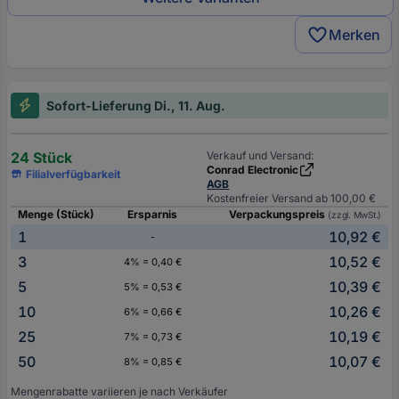
Merken
Sofort-Lieferung Di., 11. Aug.
24 Stück
Verkauf und Versand:
Conrad Electronic
Filialverfügbarkeit
AGB
Kostenfreier Versand ab 100,00 €
Menge (Stück)
Ersparnis
Verpackungspreis
(zzgl. MwSt.)
1
10,92 €
-
3
10,52 €
4% = 0,40 €
5
10,39 €
5% = 0,53 €
10
10,26 €
6% = 0,66 €
25
10,19 €
7% = 0,73 €
50
10,07 €
8% = 0,85 €
Mengenrabatte variieren je nach Verkäufer