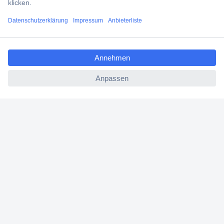
Filialen
ccp.user.init.failed.titl
Versandkostenfrei ab 100,00 € zzgl. MwSt. **
e
Angebotsservice
ccp.user.init.failed
Beschaffungsservice
Für Geschäftskunden
E-Procurement
Open Catalog Interface (OCI)
Conrad Smart Procure (CSP)
Für Verkäufer
Für Affiliate