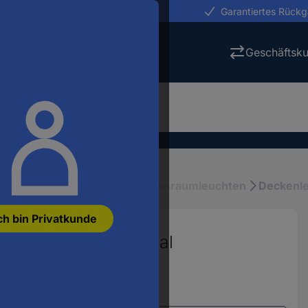
erungen in 24h
Garantiertes Rück
Geschäftsk
tung
Innenbeleuchtung, Wohnraumleuchten
Deckenl
ch bin Privatkunde
leuchte E27 60 W Opal
0