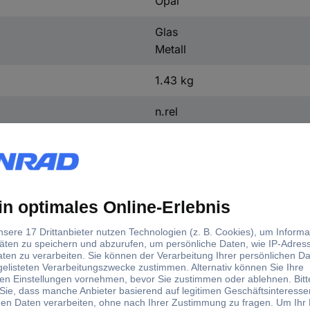
Opal
Glas
Metall
1.43 kg
n.rel
Glockenform
Nein
330.00 mm