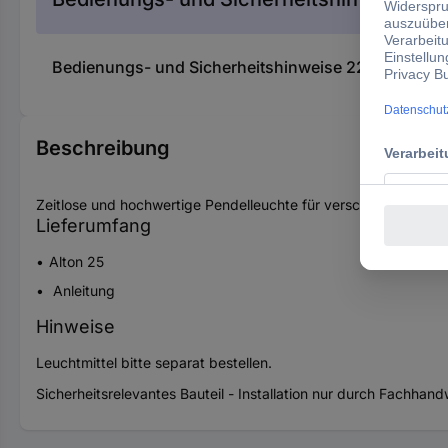
Bedienungs- und Sicherheitshinweise 2237950 Nor
Beschreibung
Zeitlose und hochwertige Pendelleuchte für verschiedenste Woh
Lieferumfang
Alton 25
Anleitung
Hinweise
Leuchtmittel bitte separat bestellen.
Sicherheitsrelevantes Bauteil - Installation nur durch Fachhan