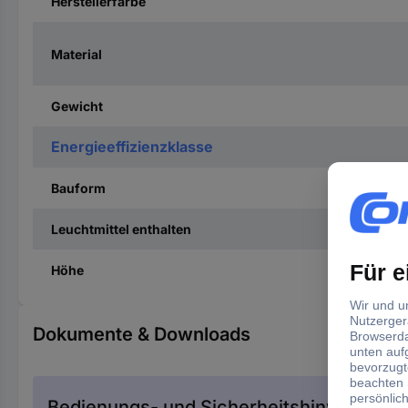
Herstellerfarbe
Material
Gewicht
Energieeffizienzklasse
Bauform
Leuchtmittel enthalten
Höhe
Dokumente & Downloads
Bedienungs- und Sicherheitshinweise