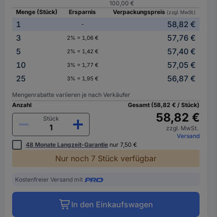
100,00 €
Menge (Stück)
Ersparnis
Verpackungspreis
(zzgl. MwSt.)
1
58,82 €
-
3
57,76 €
2% = 1,06 €
5
57,40 €
2% = 1,42 €
10
57,05 €
3% = 1,77 €
25
56,87 €
3% = 1,95 €
Mengenrabatte variieren je nach Verkäufer
Anzahl
Gesamt (58,82 € / Stück)
58,82 €
Stück
zzgl. MwSt.
Versand
48 Monate Langzeit-Garantie
nur 7,50 €
Nur noch 7 Stück verfügbar
Kostenfreier Versand mit
In den Einkaufswagen