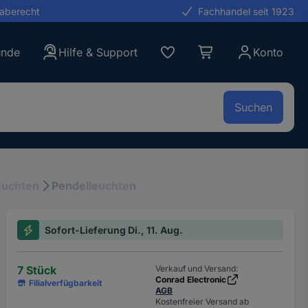
gaberecht
Fachhandel seit 1923
unde
Hilfe & Support
Konto
Suchen
euchten
Pendelleuchten
Sofort-Lieferung Di., 11. Aug.
7 Stück
Verkauf und Versand:
Conrad Electronic
Filialverfügbarkeit
AGB
Kostenfreier Versand ab