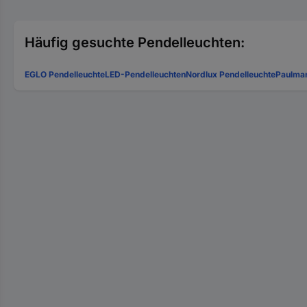
Häufig gesuchte Pendelleuchten:
EGLO Pendelleuchte
LED-Pendelleuchten
Nordlux Pendelleuchte
Paulman