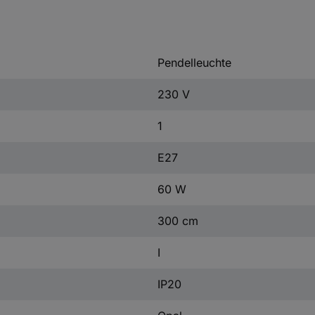
Pendelleuchte
230 V
1
E27
60 W
300 cm
I
IP20