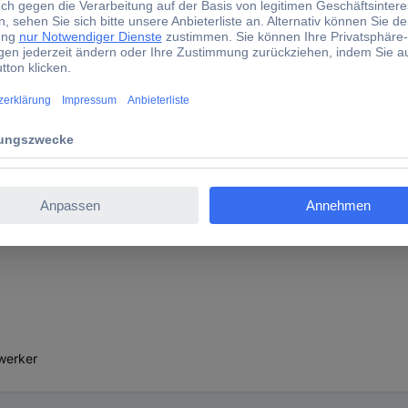
dlux Alton 25 47313001 Pendelleuchte E27 60 W Opal
nstile.
dwerker