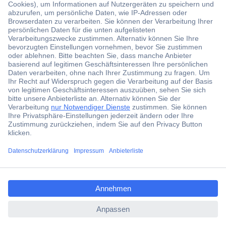
Der Conrad Newsletter
Jetzt anmelden und exklusive Aktionen,
aktuelle News und Angebote immer zuerst
erhalten.
Jetzt anmelden
Filialen
Versandkostenfrei ab 100,00 € zzgl. MwSt. **
ccp.user.init.failed.titl
Angebotsservice
e
Beschaffungsservice
ccp.user.init.failed
Für Geschäftskunden