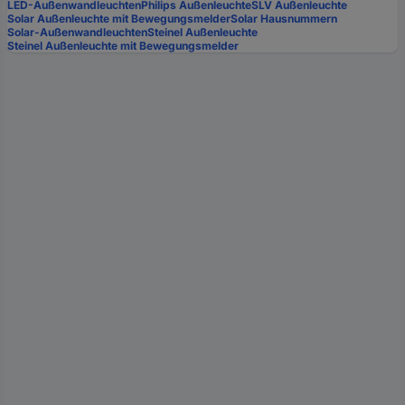
LED-Außenwandleuchten
Philips Außenleuchte
SLV Außenleuchte
Solar Außenleuchte mit Bewegungsmelder
Solar Hausnummern
Solar-Außenwandleuchten
Steinel Außenleuchte
Steinel Außenleuchte mit Bewegungsmelder