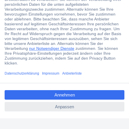
Der Conrad Newsletter
Jetzt anmelden und exklusive Aktionen,
aktuelle News und Angebote immer zuerst
erhalten.
Jetzt anmelden
Filialen
Versandkostenfrei ab 100,00 € zzgl. MwSt. **
ccp.user.init.failed.titl
Angebotsservice
e
Beschaffungsservice
ccp.user.init.failed
Für Geschäftskunden