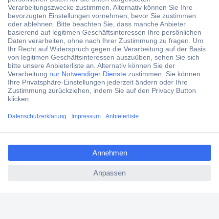
Der Conrad Newsletter
Jetzt anmelden und exklusive Aktionen,
aktuelle News und Angebote immer zuerst
erhalten.
Jetzt anmelden
Filialen
Versandkostenfrei ab 100,00 € zzgl. MwSt. **
ccp.user.init.failed.titl
Angebotsservice
e
Beschaffungsservice
ccp.user.init.failed
Für Geschäftskunden
E-Procurement