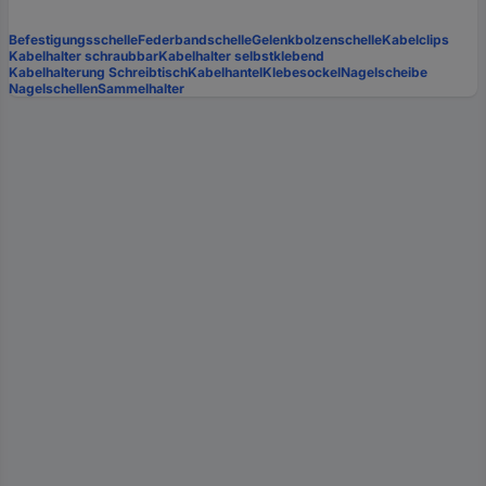
Befestigungsschelle
Federbandschelle
Gelenkbolzenschelle
Kabelclips
Kabelhalter schraubbar
Kabelhalter selbstklebend
Kabelhalterung Schreibtisch
Kabelhantel
Klebesockel
Nagelscheibe
Nagelschellen
Sammelhalter