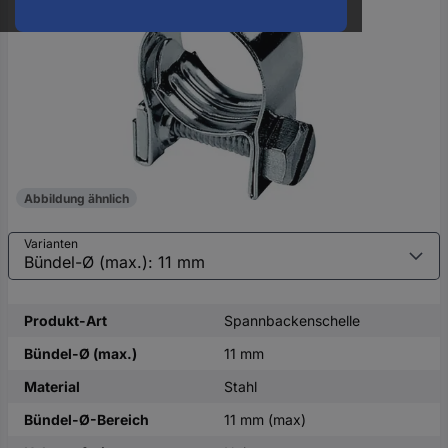
oder
eine
Hst.-
Teile-
Nr.
ein
Abbildung ähnlich
Varianten
Produkt-Art
Spannbackenschelle
Bündel-Ø (max.)
11 mm
Material
Stahl
Bündel-Ø-Bereich
11 mm (max)