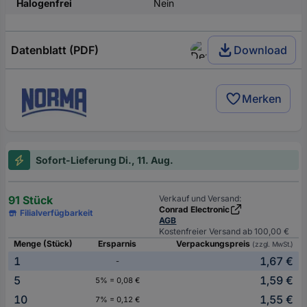
Halogenfrei
Nein
Datenblatt (PDF)
Download
Merken
Sofort-Lieferung Di., 11. Aug.
91 Stück
Verkauf und Versand:
Conrad Electronic
Filialverfügbarkeit
AGB
Kostenfreier Versand ab 100,00 €
Menge (Stück)
Ersparnis
Verpackungspreis
(zzgl. MwSt.)
1
1,67 €
-
5
1,59 €
5% = 0,08 €
10
1,55 €
7% = 0,12 €