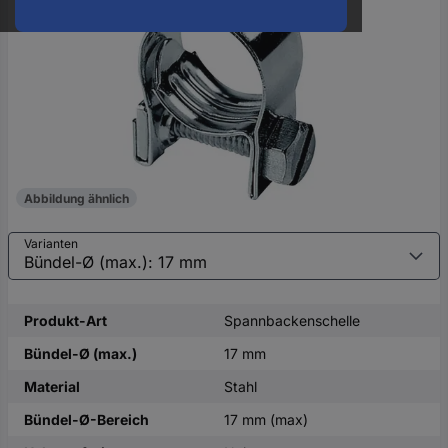
oder
eine
Hst.-
Teile-
Nr.
ein
Abbildung ähnlich
Varianten
Produkt-Art
Spannbackenschelle
Bündel-Ø (max.)
17 mm
Material
Stahl
Bündel-Ø-Bereich
17 mm (max)