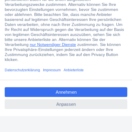
Der Conrad Newsletter
Jetzt anmelden und exklusive Aktionen,
aktuelle News und Angebote immer zuerst
erhalten.
Jetzt anmelden
Filialen
Versandkostenfrei ab 100,00 € zzgl. MwSt. **
ccp.user.init.failed.titl
Angebotsservice
e
Beschaffungsservice
ccp.user.init.failed
Für Geschäftskunden
E-Procurement