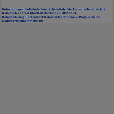
Befestigungsschelle
Federbandschelle
Gelenkbolzenschelle
Kabelclips
Kabelhalter schraubbar
Kabelhalter selbstklebend
Kabelhalterung Schreibtisch
Kabelhantel
Klebesockel
Nagelscheibe
Nagelschellen
Sammelhalter