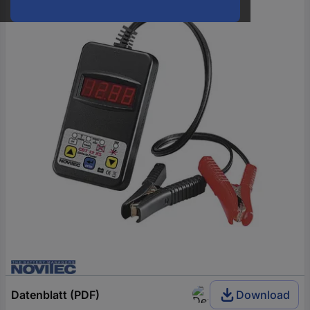
oder
eine
Hst.-
Teile-
Nr.
ein
Datenblatt (PDF)
Download