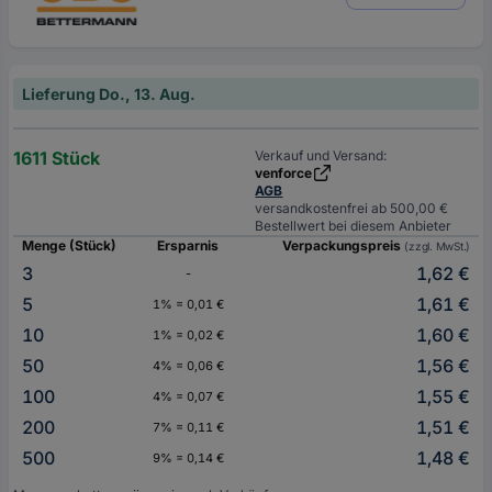
Lieferung Do., 13. Aug.
1611 Stück
Verkauf und Versand:
venforce
AGB
versandkostenfrei ab 500,00 €
Bestellwert bei diesem Anbieter
Menge (Stück)
Ersparnis
Verpackungspreis
(zzgl. MwSt.)
3
1,62 €
-
5
1,61 €
1% = 0,01 €
10
1,60 €
1% = 0,02 €
50
1,56 €
4% = 0,06 €
100
1,55 €
4% = 0,07 €
200
1,51 €
7% = 0,11 €
500
1,48 €
9% = 0,14 €