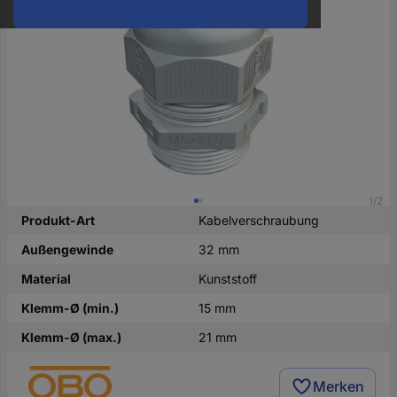
oder
eine
Hst.-
Teile-
Nr.
ein
1/2
Produkt-Art
Kabelverschraubung
Außengewinde
32 mm
Material
Kunststoff
Klemm-Ø (min.)
15 mm
Klemm-Ø (max.)
21 mm
Merken