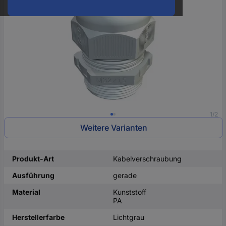
oder
eine
Hst.-
Teile-
Nr.
ein
1/2
Weitere Varianten
Produkt-Art
Kabelverschraubung
Ausführung
gerade
Material
Kunststoff
PA
Herstellerfarbe
Lichtgrau