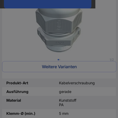
oder
eine
Hst.-
Teile-
Nr.
ein
1/2
Weitere Varianten
Produkt-Art
Kabelverschraubung
Ausführung
gerade
Material
Kunststoff
PA
Klemm-Ø (min.)
5 mm