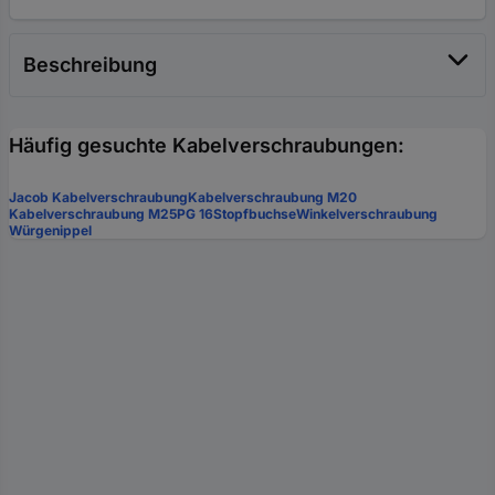
Beschreibung
Häufig gesuchte Kabelverschraubungen:
Jacob Kabelverschraubung
Kabelverschraubung M20
Kabelverschraubung M25
PG 16
Stopfbuchse
Winkelverschraubung
Würgenippel