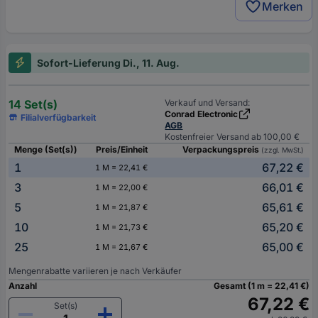
Merken
Sofort-Lieferung Di., 11. Aug.
14 Set(s)
Verkauf und Versand:
Conrad Electronic
Filialverfügbarkeit
AGB
Kostenfreier Versand ab 100,00 €
Menge (Set(s))
Preis/Einheit
Verpackungspreis
(zzgl. MwSt.)
1
67,22 €
1 M = 22,41 €
3
66,01 €
1 M = 22,00 €
5
65,61 €
1 M = 21,87 €
10
65,20 €
1 M = 21,73 €
25
65,00 €
1 M = 21,67 €
Mengenrabatte variieren je nach Verkäufer
Anzahl
Gesamt (1 m = 22,41 €)
67,22 €
Set(s)