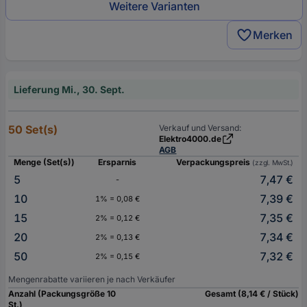
Weitere Varianten
Merken
Lieferung Mi., 30. Sept.
50 Set(s)
Verkauf und Versand:
Elektro4000.de
AGB
Menge (Set(s))
Ersparnis
Verpackungspreis
(zzgl. MwSt.)
5
7,47 €
-
10
7,39 €
1% = 0,08 €
15
7,35 €
2% = 0,12 €
20
7,34 €
2% = 0,13 €
50
7,32 €
2% = 0,15 €
Mengenrabatte variieren je nach Verkäufer
Anzahl (Packungsgröße 10
Gesamt (8,14 € / Stück)
St.)