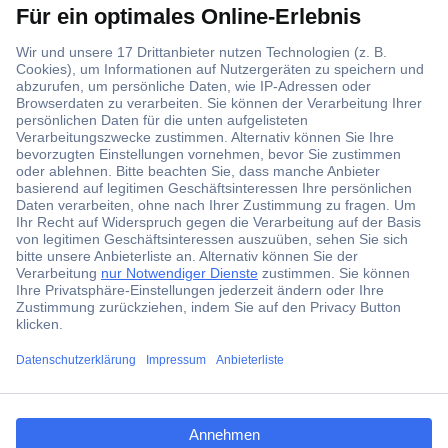
Der Conrad Newsletter
Jetzt anmelden und exklusive Aktionen,
aktuelle News und Angebote immer zuerst
erhalten.
Jetzt anmelden
Filialen
ccp.user.init.failed.titl
e
Versandkostenfrei ab 100,00 € zzgl. MwSt. **