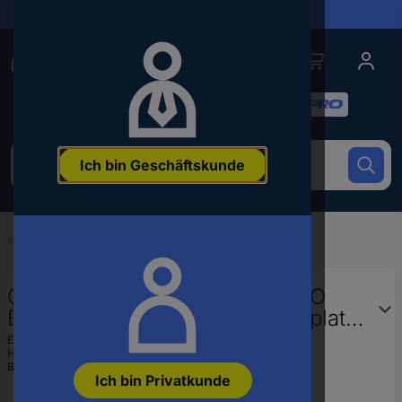
Lieferungen in 24h
Conrad
Conrad
Kategorien
Um
Ich bin Geschäftskunde
nach
dem
Produkt
zu
Startseite
...
Verteilerschrank-Zubehör
suchen,
geben
Sie
OBO Bettermann 7202295 OBO
ein
Bettermann Vertr Mineralfaserplatte
Schlagwort,
1000x600x50mm PSX-P
eine
EAN:
4012195850120
Artikelnummer,
Hst.-Teile-Nr.:
7202295
Brandschutz 1 St.
Bestell-Nr.:
3159881
eine
Ich bin Privatkunde
EAN