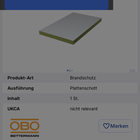
oder
eine
Hst.-
Teile-
Nr.
ein
1/3
Produkt-Art
Brandschutz
Ausführung
Plattenschott
Inhalt
1 St.
UKCA
nicht relevant
Merken