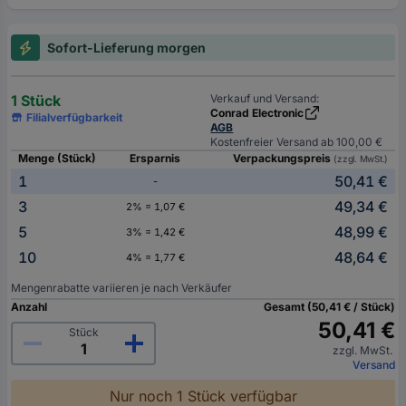
Sofort-Lieferung morgen
1 Stück
Verkauf und Versand:
Conrad Electronic
Filialverfügbarkeit
AGB
Kostenfreier Versand ab 100,00 €
Menge (Stück)
Ersparnis
Verpackungspreis
(zzgl. MwSt.)
1
50,41 €
-
3
49,34 €
2% = 1,07 €
5
48,99 €
3% = 1,42 €
10
48,64 €
4% = 1,77 €
Mengenrabatte variieren je nach Verkäufer
Anzahl
Gesamt (50,41 € / Stück)
50,41 €
Stück
zzgl. MwSt.
Versand
Nur noch 1 Stück verfügbar