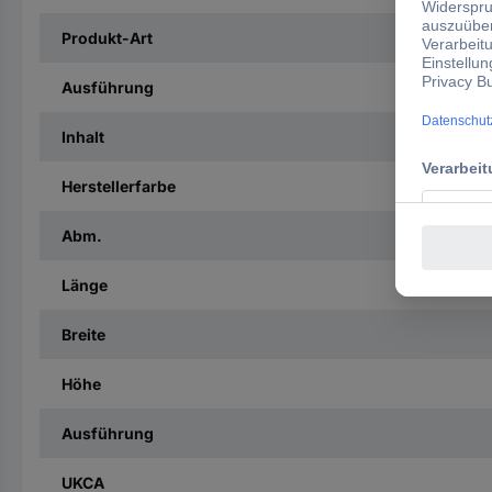
Produkt-Art
Ausführung
Inhalt
Herstellerfarbe
Abm.
Länge
Breite
Höhe
Ausführung
UKCA