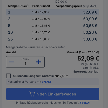
100,00 €
Menge (Stück)
Preis/Einheit
Verpackungspreis
(zzgl. MwSt.)
1
52,09 €
1 M = 17,36 €
3
50,99 €
1 M = 17,00 €
5
50,63 €
1 M = 16,88 €
10
50,26 €
1 M = 16,75 €
25
50,08 €
1 M = 16,69 €
Mengenrabatte variieren je nach Verkäufer
Anzahl
Gesamt (1 m = 17,36 €)
52,09 €
Stück
zzgl. 26,99 €
zzgl. MwSt.
Sperrgutzuschlag
48 Monate Langzeit-Garantie
nur 7,50 €
Kostenfreier Versand mit
In den Einkaufswagen
14 Tage Rückgaberecht inklusive (30 Tage mit
)