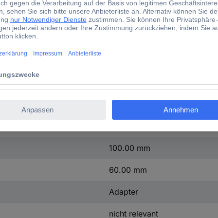
Kabelrinne
integrierter Verbinder
1 St.
Grau
(L x B x H) 3000 x 100.00 x
3000 mm
100.00 mm
60.00 mm
Adapter
nicht relevant