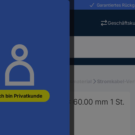
erungen in 24h
Garantiertes Rück
Geschäftsk
stallation
Elektroinstallationsmaterial
Stromkabel-Ver
ch bin Privatkunde
x H) 3000 x 100.00 x 60.00 mm 1 St.