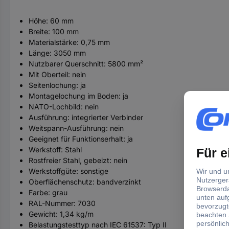
Höhe: 60 mm
Breite: 100 mm
Materialstärke: 0,75 mm
Länge: 3050 mm
Nutzbarer Querschnitt: 5800 mm²
Mit Oberteil: nein
Seitenlochung: ja
Montagelochung im Boden: ja
NATO-Lochbild: nein
Ausführung: integrierter Verbinder
Weitspann-Ausführung: nein
Geeignet für Funktionserhalt: ja
Werkstoff: Stahl
Rostfreier Stahl, gebeizt: nein
Werkstoffgüte: sonstige
Oberflächenschutz: bandverzinkt
Farbe: grau
RAL-Nummer: 7030
Gewicht: 1,34 kg/m
Belastungstesttyp nach IEC 61537: Typ II