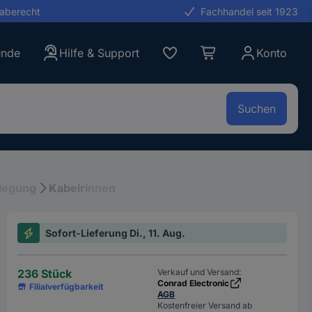
gaberecht
Fachhandel seit 1923
unde
Hilfe & Support
Konto
Suchen
legung
Kabelrinnen
Sofort-Lieferung Di., 11. Aug.
236 Stück
Verkauf und Versand:
Conrad Electronic
Filialverfügbarkeit
AGB
Kostenfreier Versand ab