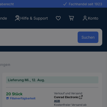
gaberecht
Fachhandel seit 1923
unde
Hilfe & Support
Konto
Suchen
ungen
Lieferung Mi., 12. Aug.
20 Stück
Verkauf und Versand:
Conrad Electronic
Filialverfügbarkeit
AGB
Kostenfreier Versand ab