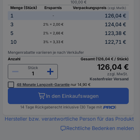
100,00 €
Menge (Stück)
Ersparnis
Verpackungspreis
(zzgl. MwSt.)
1
126,04 €
-
3
124,04 €
2% = 2,00 €
5
123,38 €
2% = 2,66 €
10
122,71 €
3% = 3,33 €
Mengenrabatte variieren je nach Verkäufer
Anzahl
Gesamt (126,04 € / Stück)
126,04 €
Stück
zzgl. MwSt.
Kostenfreier Versand
48 Monate Langzeit-Garantie
nur 14,90 €
In den Einkaufswagen
14 Tage Rückgaberecht inklusive (30 Tage mit
)
Hersteller bzw. verantwortliche Person für das Produkt
Rechtliche Bedenken melden