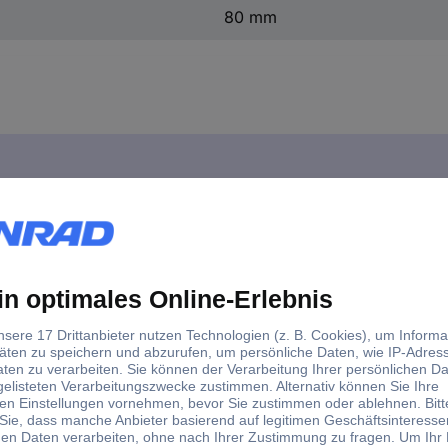
80 mm
ostat elektronisch OCD5-E 3600 W
n Fußbodenheizungen, entweder mittels externem Bodenfühler oder im
avigation über Touchscreen. 12 verschiedene Sprachen zur Auswahl