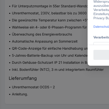
Für Unterputzmontage in 55er Standard-Wanddosen
Uhrenthermostat, 230V, belastbar bis zu 3600 W, 16A
Die gewünschte Temperatur kann zwischen +5°C und +40°C 
Wahlweise ein 4- oder 6-Phasen-Programm für automatische
Überwachung des Energieverbrauchs
Automatische Anpassung an Sommerzeit
QR-Code-Anzeige für einfache Handhabung und Support
5-Jahres-Batterie-Backup von Uhr und Kalender
Durch Gehäuse-Schutzart IP 21 Installation in Badezimmern
Inkl. Bodenfühler (NTC), 3 m und integriertem Raumfühler
Lieferumfang
Uhrenthermostat OCD5 – 2
Anleitung.