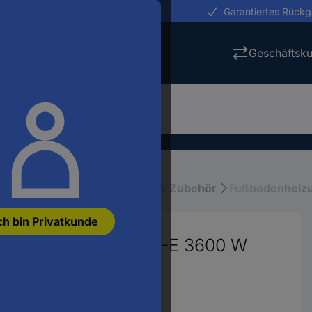
erungen in 24h
Garantiertes Rück
Geschäftsk
 Heizung, Klima
Heizkörper & Zubehör
Fußbodenheiz
ch bin Privatkunde
at elektronisch OCD5-E 3600 W
1