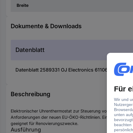
Breite
Dokumente & Downloads
Datenblatt
Datenblatt 2589331 OJ Electronics 611065-E Therm
Beschreibung
Elektronischer Uhrenthermostat zur Steuerung von elektrische
Anforderungen der neuen EU-ÖKO-Richtlinien. Einfache Menün
geeignet für Renovierungszwecke.
Ausführung