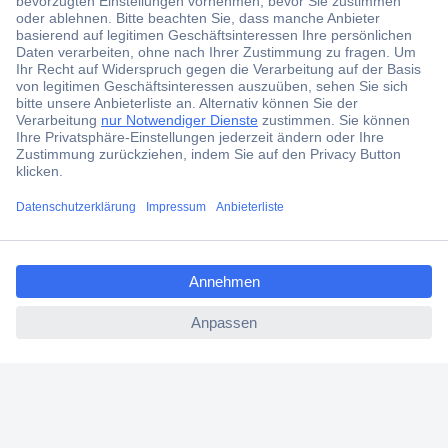
Jetzt anmelden und exklusive Aktionen,
aktuelle News und Angebote immer zuerst
erhalten.
Jetzt anmelden
Filialen
Versandkostenfrei ab 100,00 € zzgl. MwSt. **
Angebotsservice
Beschaffungsservice
Für Geschäftskunden
E-Procurement
Open Catalog Interface (OCI)