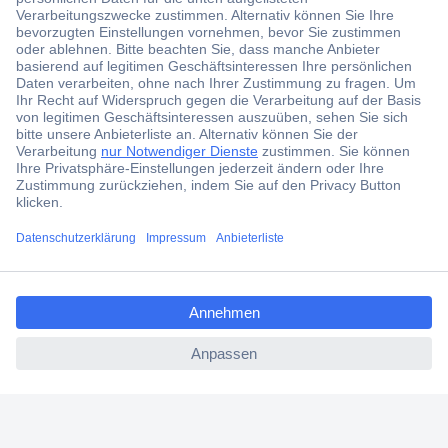
Der Conrad Newsletter
Jetzt anmelden und exklusive Aktionen,
aktuelle News und Angebote immer zuerst
erhalten.
Jetzt anmelden
Filialen
Versandkostenfrei ab 100,00 € zzgl. MwSt. **
ccp.user.init.failed.titl
Angebotsservice
e
Beschaffungsservice
ccp.user.init.failed
Für Geschäftskunden
E-Procurement