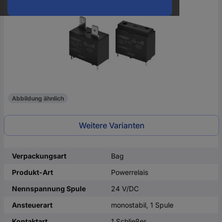
oder
eine
Hst.-
Teile-
Nr.
ein
Abbildung ähnlich
Weitere Varianten
Verpackungsart
Bag
Produkt-Art
Powerrelais
Nennspannung Spule
24 V/DC
Ansteuerart
monostabil, 1 Spule
Kontaktart
1 Schließer