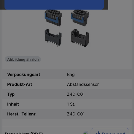
oder
eine
Hst.-
Teile-
Nr.
ein
Abbildung ähnlich
Verpackungsart
Bag
Produkt-Art
Abstandssensor
Typ
Z4D-C01
Inhalt
1 St.
Herst.-Teilenr.
Z4D-C01