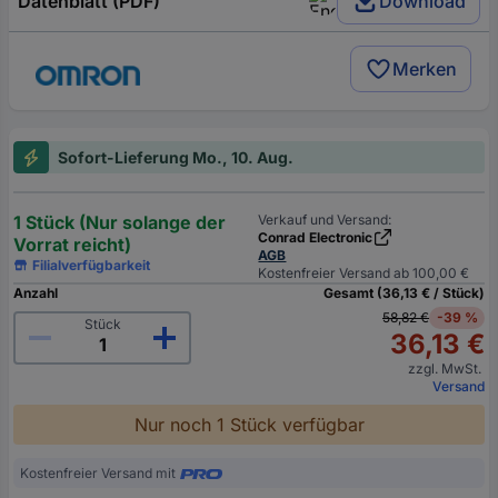
Datenblatt (PDF)
Download
Merken
Sofort-Lieferung Mo., 10. Aug.
1 Stück (Nur solange der
Verkauf und Versand:
Conrad Electronic
Vorrat reicht)
AGB
Filialverfügbarkeit
Kostenfreier Versand ab 100,00 €
Anzahl
Gesamt (36,13 € / Stück)
58,82 €
-39 %
Stück
36,13 €
zzgl. MwSt.
Versand
Nur noch 1 Stück verfügbar
Kostenfreier Versand mit