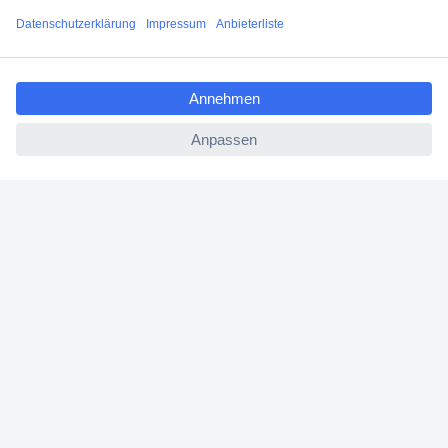
Filialen
ccp.user.init.failed.titl
Versandkostenfrei ab 100,00 € zzgl. MwSt. **
e
Angebotsservice
ccp.user.init.failed
Beschaffungsservice
Für Geschäftskunden
E-Procurement
Open Catalog Interface (OCI)
Conrad Smart Procure (CSP)
Für Verkäufer
Für Affiliate