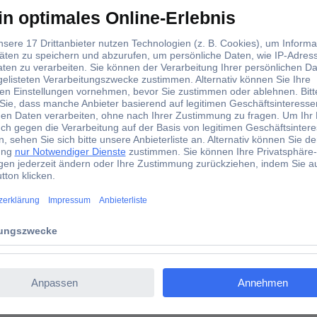
ngere Lebensdauer Ihres neuen Fujitsu Lifebook E557 Akkus. Qualität 
 ein hoher Qualitätsstandard gewährleistet. Hinweis: Wenn wir nicht 
Das bedeutet, es handelt sich keinesfalls um ein Originalprodukt des
n den jeweiligen Eigentümern und dienen nur zu Kompatibilitätsbe