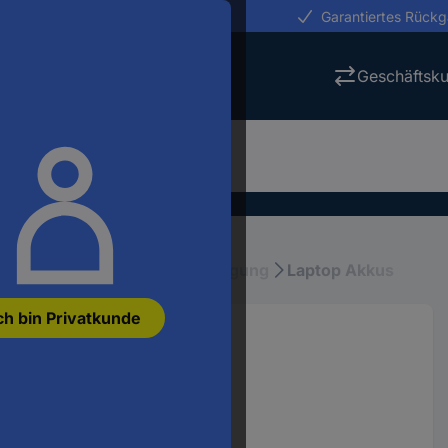
erungen in 24h
Garantiertes Rück
Geschäftsk
ubehör
Laptop Stromversorgung
Laptop Akkus
ch bin Privatkunde
E557