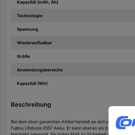
Kapazität (mAh, Ah)
Technologie
Spannung
Wiederaufladbar
Größe
Anwendungsbereiche
Kapazität (Wh)
Beschreibung
Bei dem oben genannten Artikel handelt es sich um einen hochw
Fujitsu Lifebook E557 Akku. Er kann ebenso als zusätzlicher
Netzteil/Ladegerät. Ein hohes Maß an Sicherheit bietet Ihnen