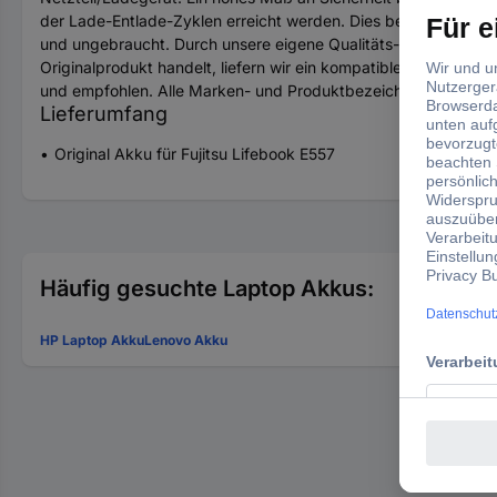
der Lade-Entlade-Zyklen erreicht werden. Dies bedeutet eine lä
und ungebraucht. Durch unsere eigene Qualitäts-Sicherung wird
Originalprodukt handelt, liefern wir ein kompatibles Produkt. 
und empfohlen. Alle Marken- und Produktbezeichnungen gehöre
Lieferumfang
Original Akku für Fujitsu Lifebook E557
Häufig gesuchte Laptop Akkus:
HP Laptop Akku
Lenovo Akku