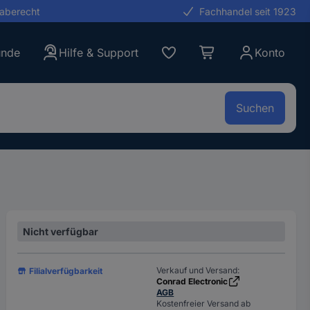
gaberecht
Fachhandel seit 1923
unde
Hilfe & Support
Konto
Suchen
Nicht verfügbar
Verkauf und Versand:
Filialverfügbarkeit
Conrad Electronic
AGB
Kostenfreier Versand ab