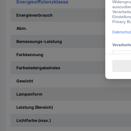
Energieeffizienzklasse
Energieverbrauch
Abm.
Bemessungs-Leistung
Farbkennung
Farbwiedergabeindex
Gewicht
Lampenform
Leistung (Bereich)
Lichtfarbe (max.)