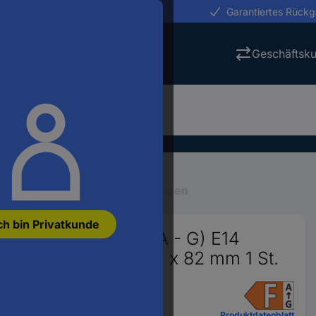
erungen in 24h
Garantiertes Rück
Geschäftsk
tung
Leuchtmittel
LED-Lampen
ch bin Privatkunde
815 LED EEK F (A - G) E14
weiß (Ø x H) 45 mm x 82 mm 1 St.
2280099
Produktdatenblatt