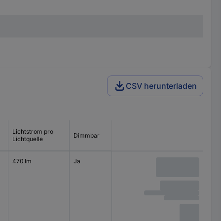
CSV herunterladen
Lichtstrom pro
Dimmbar
Ausführung
Lichtquelle
470 lm
Ja
matt