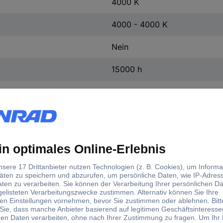
4000 K
4000 - 4000 K
Nein
15000 h
100000
230 V
82 mm
45 mm
1 St.
82 mm