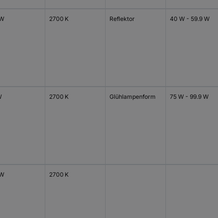
 W
2700 K
Reflektor
40 W - 59.9 W
W
2700 K
Glühlampenform
75 W - 99.9 W
 W
2700 K