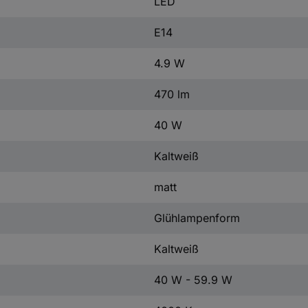
LED
E14
4.9 W
470 lm
40 W
Kaltweiß
matt
Glühlampenform
Kaltweiß
40 W - 59.9 W