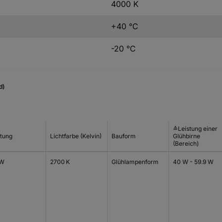
4000 K
+40 °C
-20 °C
d)
≙Leistung einer
stung
Lichtfarbe (Kelvin)
Bauform
Glühbirne
(Bereich)
 W
2700 K
Glühlampenform
40 W - 59.9 W