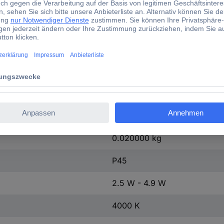
F (A - G)
5 kWh/1000h
(Ø x H) 45 mm x 82 mm
4.9 W
840
80 Ra
0.020000 kg
P45
2.5 W - 4.9 W
4000 K