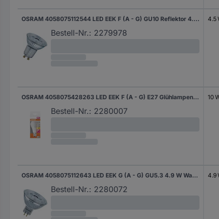
OSRAM 4058075112544 LED EEK F (A - G) GU10 Reflektor 4.5 W = 50 W Warmweiß (Ø x L) 51 mm x 54 mm 1 St.
4.5
Bestell-Nr.:
2279978
OSRAM 4058075428263 LED EEK F (A - G) E27 Glühlampenform 10 W = 75 W Warmweiß inkl. Bewegungsmelder 1 St.
10 
Bestell-Nr.:
2280007
OSRAM 4058075112643 LED EEK G (A - G) GU5.3 4.9 W Warmweiß (Ø x L) 51 mm x 46 mm 1 St.
4.9
Bestell-Nr.:
2280072