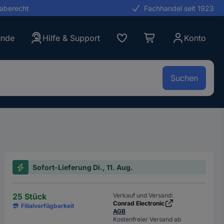
gaberecht
Fachhandel seit 1923
unde
Hilfe & Support
Konto
Suchen
Sofort-Lieferung Di., 11. Aug.
25 Stück
Verkauf und Versand:
Conrad Electronic
Filialverfügbarkeit
AGB
Kostenfreier Versand ab