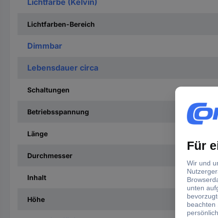
Lichtfarbe (Kelvin)
Lichtfarben-Bereich
Dimmbar
Lebensdauer circa
Schaltungen
Betriebsspannung
Länge
Durchmesser
Inhalt
Höhe