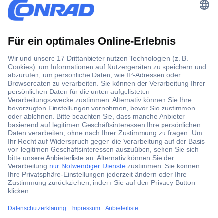
Der Conrad Newsletter
Jetzt anmelden und exklusive Aktionen,
aktuelle News und Angebote immer zuerst
erhalten.
Jetzt anmelden
Filialen
Versandkostenfrei ab 100,00 € zzgl. MwSt. **
Angebotsservice