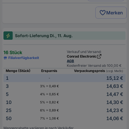
Merken
Sofort-Lieferung Di., 11. Aug.
16 Stück
Verkauf und Versand:
Conrad Electronic
Filialverfügbarkeit
AGB
Kostenfreier Versand ab 100,00 €
Menge (Stück)
Ersparnis
Verpackungspreis
(zzgl. MwSt.)
1
15,12 €
-
3
14,63 €
3% = 0,49 €
5
14,47 €
4% = 0,65 €
10
14,30 €
5% = 0,82 €
25
14,23 €
6% = 0,89 €
50
14,06 €
7% = 1,06 €
Mengenrabatte variieren je nach Verkäufer