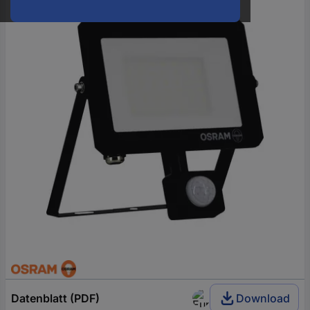
oder
eine
Hst.-
Teile-
Nr.
ein
Datenblatt (PDF)
Download