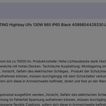
NG Highbay Ufo 130W 865 IP65 Black 4099854429330 LE
strom bis zu 15000 lm. Produktvorteile: Hohe Lichtausbeute dank Hoc
reiche mit hohen Decken. Technische Ausstattung: Montagering entha
Vorsicht, Gefahr des elektrischen Schlages.. Produkt der Schutzklasse
ufnehmen können, müssen durchgängig mit dem Schutzleiter verbunde
ern sich diese in Armreichweite befindet, direkt und fest an der Wa
personal ausgeführt werden.,Vorsicht, Gefahr des elektrischen Schlag
Wartung im Fehlerfall Spannung aufnehmen können, müssen durchgängi
ossene flexible Zuleitung, sofern sich diese in Armreichweite befin