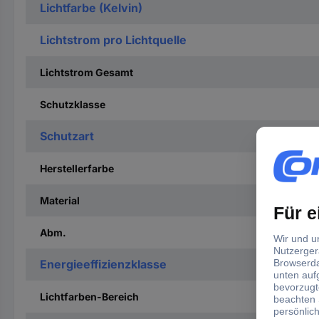
Lichtfarbe (Kelvin)
Lichtstrom pro Lichtquelle
Lichtstrom Gesamt
Schutzklasse
Schutzart
Herstellerfarbe
Material
Abm.
Energieeffizienzklasse
Lichtfarben-Bereich