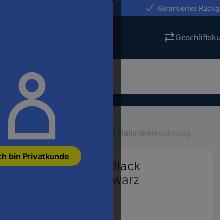
erungen in 24h
Garantiertes Rück
Geschäftsk
tung
LED-Beleuchtung
LED Hallenbeleuchtung
ch bin Privatkunde
o 130W 865 IP65 Black
e LED 130.00 W Schwarz
.:
3428280