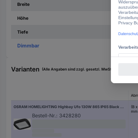
Breite
Höhe
Tiefe
Dimmbar
Varianten
(Alle Angaben sind zzgl. gesetzl. MwSt., zzgl. Versan
Abm
OSRAM HOMELIGHTING Highbay Ufo 130W 865 IP65 Black 4099854429330 LED-Hallenleuchte LED 130.00 W Schwarz
(B 
mm
Bestell-Nr.:
3428280