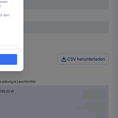
CSV herunterladen
Leistung je Leuchtmittel
130.00 W