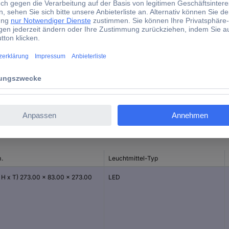
273.00 mm
83.00 mm
273.00 mm
Nein
d)
.
Leuchtmittel-Typ
x H x T) 273.00 x 83.00 x 273.00
LED