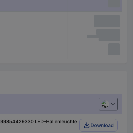
Deutsch (Deu
099854429330 LED-Hallenleuchte
Download