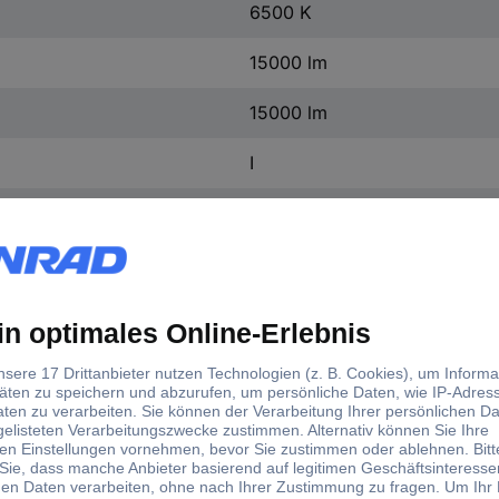
6500 K
15000 lm
15000 lm
I
IP65
Schwarz
Aluminium
(B x H x T) 273.00 x 83.00 
n.rel
6500 K