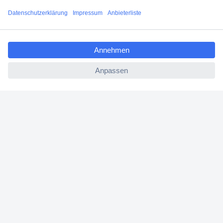
Filialen
ccp.user.init.failed.titl
Versandkostenfrei ab 100,00 € zzgl. MwSt. **
e
Angebotsservice
ccp.user.init.failed
Beschaffungsservice
Für Geschäftskunden
E-Procurement
Open Catalog Interface (OCI)
Conrad Smart Procure (CSP)
Für Verkäufer
Für Affiliate