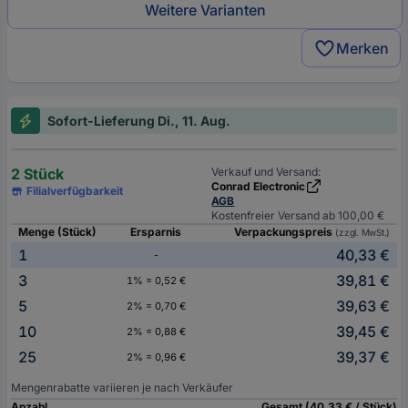
Weitere Varianten
Merken
Sofort-Lieferung Di., 11. Aug.
2 Stück
Verkauf und Versand:
Conrad Electronic
Filialverfügbarkeit
AGB
Kostenfreier Versand ab 100,00 €
Menge (Stück)
Ersparnis
Verpackungspreis
(zzgl. MwSt.)
1
40,33 €
-
3
39,81 €
1% = 0,52 €
5
39,63 €
2% = 0,70 €
10
39,45 €
2% = 0,88 €
25
39,37 €
2% = 0,96 €
Mengenrabatte variieren je nach Verkäufer
Anzahl
Gesamt (40,33 € / Stück)