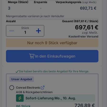
Menge (Stück)
Ersparnis
Verpackungspreis
(zzgl. MwSt.)
3
692,71 €
-
Mengenrabatte variieren je nach Verkäufer
Anzahl
Gesamt (697,61 € / Stück)
697,61 €
Stück
zzgl. MwSt.
Kostenfreier Versand
Nur noch 9 Stück verfügbar
In den Einkaufswagen
Sie haben bereits das beste Angebot für Ihre Menge.
Unser Angebot
Conrad Electronic
AGB & Rückgaberichtlinien
Sofort-Lieferung Mo., 10. Aug.
726,89 €
86 Stück