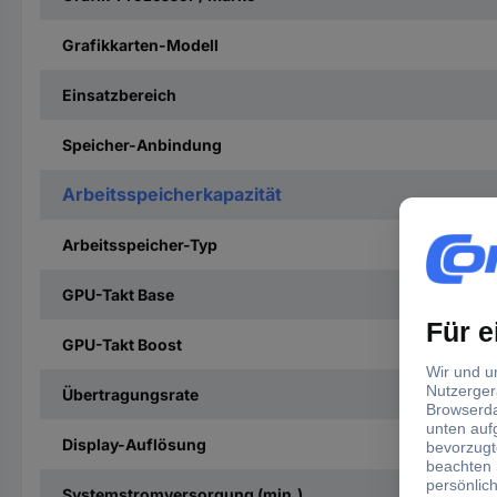
Grafikkarten-Modell
Einsatzbereich
Speicher-Anbindung
Arbeitsspeicherkapazität
Arbeitsspeicher-Typ
GPU-Takt Base
GPU-Takt Boost
Übertragungsrate
Display-Auflösung
Systemstromversorgung (min.)