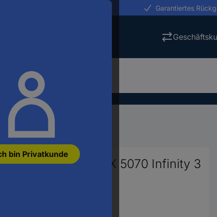
erungen in 24h
Garantiertes Rück
Geschäftsk
afikkarten
Grafikkarten
ch bin Privatkunde
TX 5070 GeForce RTX 5070 Infinity 3
isplayPort 2.1
stell-Nr.:
3395568