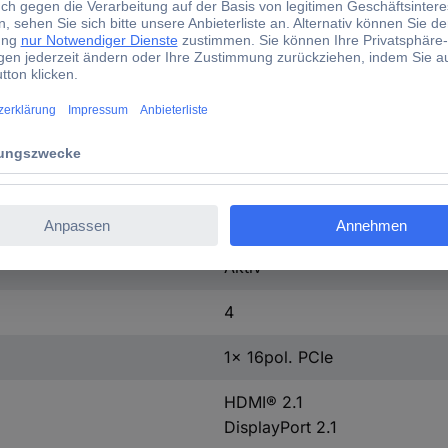
Ja
6144
291.9 mm
116.6 mm
41.3 mm
Aktiv
4
1x 16pol. PCIe
HDMI® 2.1
DisplayPort 2.1