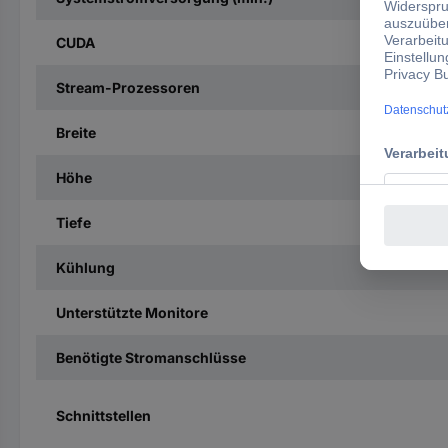
CUDA
Stream-Prozessoren
Breite
Höhe
Tiefe
Kühlung
Unterstützte Monitore
Benötigte Stromanschlüsse
Schnittstellen