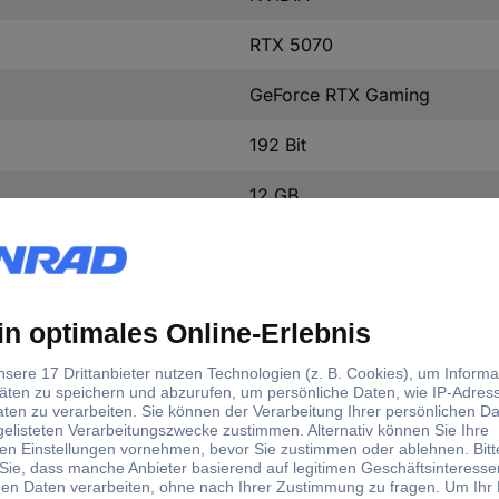
RTX 5070
GeForce RTX Gaming
192 Bit
12 GB
GDDR7-RAM
2325 MHz
2542 MHz
28 Gbps
7680 x 4320 Pixel
650 W