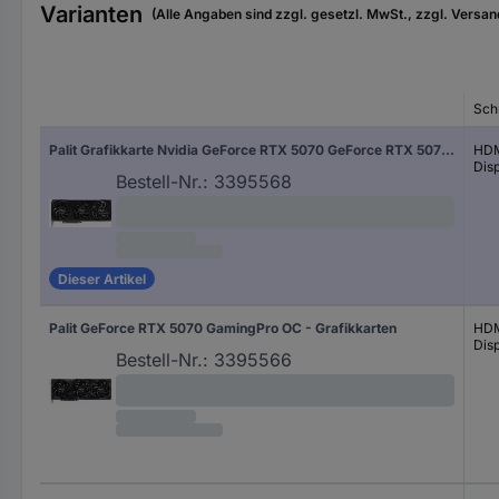
Varianten
(Alle Angaben sind zzgl. gesetzl. MwSt., zzgl. Versan
Schn
Palit Grafikkarte Nvidia GeForce RTX 5070 GeForce RTX 5070 Infinity 3 OC 12 GB GDDR7-RAM HDMI® 2.1, DisplayPort 2.1
HDM
Disp
Bestell-Nr.:
3395568
Dieser Artikel
Palit GeForce RTX 5070 GamingPro OC - Grafikkarten
HDM
Disp
Bestell-Nr.:
3395566