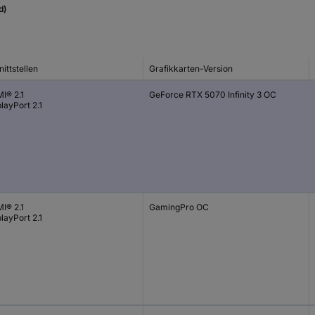
d)
ittstellen
Grafikkarten-Version
I® 2.1
GeForce RTX 5070 Infinity 3 OC
layPort 2.1
I® 2.1
GamingPro OC
layPort 2.1