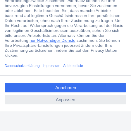
erhalten.
Jetzt anmelden
Filialen
Versandkostenfrei ab 100,00 € zzgl. MwSt. **
Angebotsservice
Beschaffungsservice
ccp.user.init.failed.titl
e
Für Geschäftskunden
ccp.user.init.failed
E-Procurement
Open Catalog Interface (OCI)
Conrad Smart Procure (CSP)