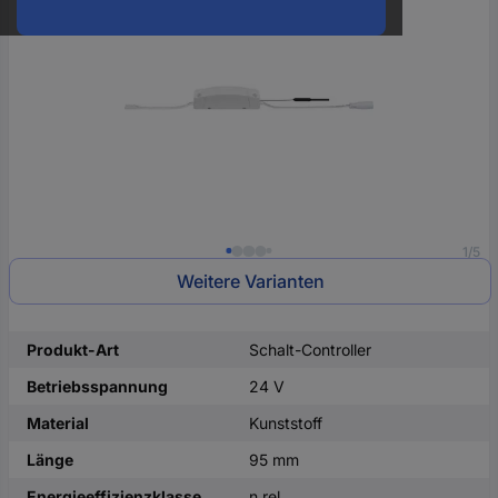
oder
eine
Hst.-
Teile-
Nr.
ein
1/5
Weitere Varianten
Produkt-Art
Schalt-Controller
Betriebsspannung
24 V
Material
Kunststoff
Länge
95 mm
Energieeffizienzklasse
n.rel