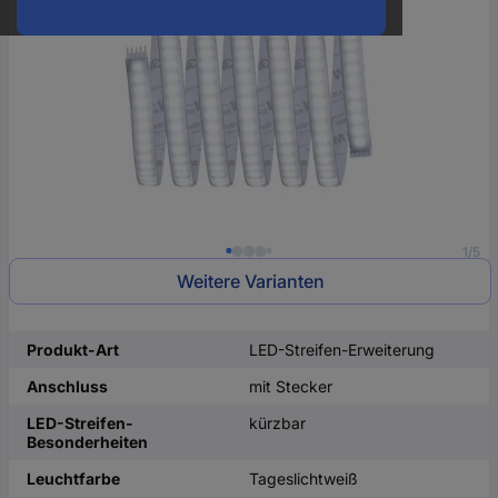
oder
eine
Hst.-
Teile-
Nr.
ein
1/5
Weitere Varianten
Produkt-Art
LED-Streifen-Erweiterung
Anschluss
mit Stecker
LED-Streifen-
kürzbar
Besonderheiten
Leuchtfarbe
Tageslichtweiß