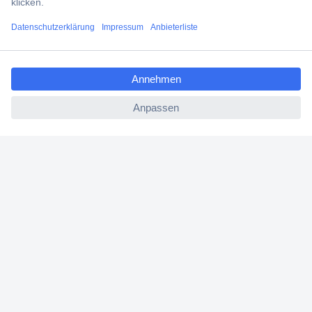
Filialen
ccp.user.init.failed.titl
Versandkostenfrei ab 100,00 € zzgl. MwSt. **
e
Angebotsservice
ccp.user.init.failed
Beschaffungsservice
Für Geschäftskunden
E-Procurement
Open Catalog Interface (OCI)
Conrad Smart Procure (CSP)
Für Verkäufer
Für Affiliate