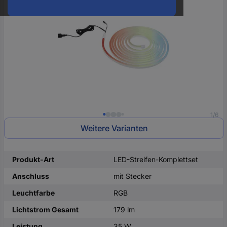
oder
eine
Hst.-
Teile-
Nr.
ein
1/6
Weitere Varianten
Produkt-Art
LED-Streifen-Komplettset
Anschluss
mit Stecker
Leuchtfarbe
RGB
Lichtstrom Gesamt
179 lm
Leistung
35 W