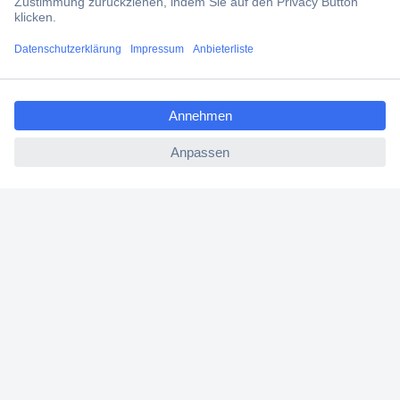
Versandkostenfrei ab 100,00 € zzgl. MwSt. **
Angebotsservice
ccp.user.init.failed.titl
Beschaffungsservice
e
ccp.user.init.failed
Für Geschäftskunden
E-Procurement
Open Catalog Interface (OCI)
Conrad Smart Procure (CSP)
Für Verkäufer
Für Affiliate