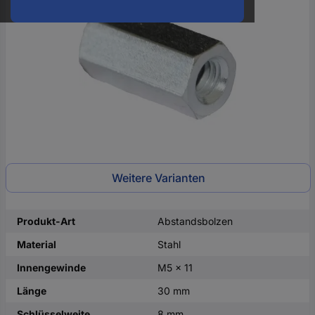
oder
eine
Hst.-
Teile-
Nr.
ein
Weitere Varianten
Produkt-Art
Abstandsbolzen
Material
Stahl
Innengewinde
M5 x 11
Länge
30 mm
Schlüsselweite
8 mm