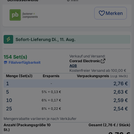
Merken
Sofort-Lieferung Di., 11. Aug.
154 Set(s)
Verkauf und Versand:
Conrad Electronic
Filialverfügbarkeit
AGB
Kostenfreier Versand ab 100,00 €
Menge (Set(s))
Ersparnis
Verpackungspreis
(zzgl. MwSt.)
1
2,76 €
-
5
2,63 €
5% = 0,13 €
10
2,59 €
6% = 0,17 €
25
2,54 €
8% = 0,22 €
Mengenrabatte variieren je nach Verkäufer
Anzahl (Packungsgröße 10
Gesamt (2,76 € / Stück)
St.)