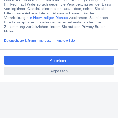
Jetzt anmelden
Filialen
Versandkostenfrei ab 100,00 € zzgl. MwSt. **
Angebotsservice
Beschaffungsservice
ccp.user.init.failed.titl
e
ccp.user.init.failed
Für Geschäftskunden
E-Procurement
Open Catalog Interface (OCI)
Conrad Smart Procure (CSP)
Für Verkäufer