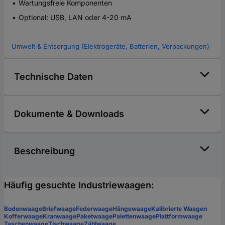
Wartungsfreie Komponenten
Optional: USB, LAN oder 4-20 mA
Umwelt & Entsorgung (Elektrogeräte, Batterien, Verpackungen)
Technische Daten
Dokumente & Downloads
Beschreibung
Häufig gesuchte Industriewaagen:
Bodenwaage
Briefwaage
Federwaage
Hängewaage
Kalibrierte Waagen
Kofferwaage
Kranwaage
Paketwaage
Palettenwaage
Plattformwaage
Taschenwaage
Tischwaage
Zählwaage