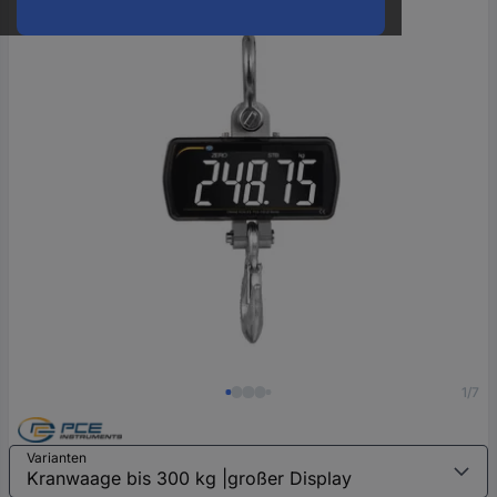
oder
eine
Hst.-
Teile-
Nr.
ein
1/7
Varianten