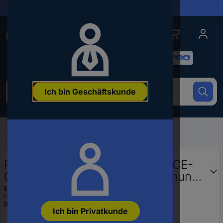
Lieferungen in 24h
Conrad
Conrad
Kategorien
Um
Ich bin Geschäftskunde
nach
dem
Produkt
zu
Startseite
...
Industriewaagen
suchen,
geben
Sie
PCE Instruments Kranwaage PCE-
ein
CS 300LD |300 kg |Fernbedienung
Schlagwort,
|Genauigkeit 1 % v.Mb. |groß
eine
EAN:
4250348728777
Artikelnummer,
Hst.-Teile-Nr.:
PCE-CS 300LD
|Summe Funkt. uvm.
Bestell-Nr.:
2813569
eine
Ich bin Privatkunde
EAN