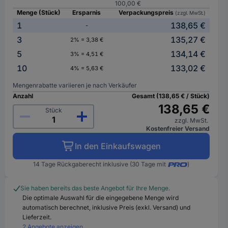
100,00 €
Menge (Stück)
Ersparnis
Verpackungspreis
(zzgl. MwSt.)
1
138,65 €
-
3
135,27 €
2% = 3,38 €
5
134,14 €
3% = 4,51 €
10
133,02 €
4% = 5,63 €
Mengenrabatte variieren je nach Verkäufer
Anzahl
Gesamt (138,65 € / Stück)
138,65 €
Stück
zzgl. MwSt.
Kostenfreier Versand
In den Einkaufswagen
14 Tage Rückgaberecht inklusive (30 Tage mit
)
Sie haben bereits das beste Angebot für Ihre Menge.
Die optimale Auswahl für die eingegebene Menge wird
automatisch berechnet, inklusive Preis (exkl. Versand) und
Lieferzeit.
2 Angebote anzeigen