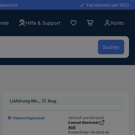
gaberecht
Fachhandel seit 1923
unde
Hilfe & Support
Konto
Suchen
Lieferung Mo., 17. Aug.
Verkauf und Versand:
Filialverfügbarkeit
Conrad Electronic
AGB
Kostenfreier Versand ab