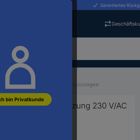
erungen in 24h
Garantiertes Rück
Geschäftsk
nk-Peripherie
Schaltschrankheizungen
ch bin Privatkunde
schrank-Gebläseheizung 230 V/AC
 142 mm Piece 1 St.
600
anzeigen