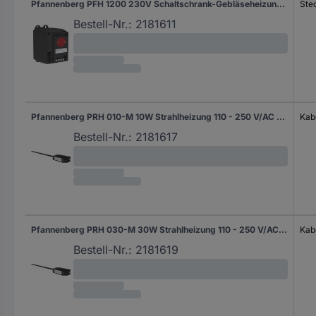
Pfannenberg PFH 1200 230V Schaltschrank-Gebläseheizung 230 V/AC (max) 1200 W (L x B x H) 126 x 88 x 142 mm Piece 1 St.
Ste
Bestell-Nr.:
2181611
Pfannenberg PRH 010-M 10W Strahlheizung 110 - 250 V/AC 10 W (L x B x H) 110 x 110 x 50 mm 1 St.
Kab
Bestell-Nr.:
2181617
Pfannenberg PRH 030-M 30W Strahlheizung 110 - 250 V/AC 30 W (L x B x H) 110 x 110 x 50 mm Piece 1 St.
Kab
Bestell-Nr.:
2181619