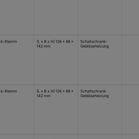
ck-Klemm
(L x B x H) 126 x 88 x
Schaltschrank-
142 mm
Gebläseheizung
ck-Klemm
(L x B x H) 126 x 88 x
Schaltschrank-
142 mm
Gebläseheizung