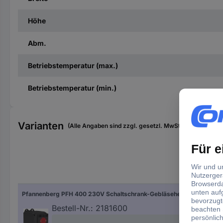
Höhe
Abm.
Betriebstemperatur (max.)
Betriebstemperatur (min.)
Varianten
(Alle Angaben sind zzgl. gesetzl. MwSt., zzgl. Versan
Ans
Pfannenberg PFH 400 230V Schaltschrank-Gebläseheizung 230 V/AC (max) 400 W (L x B x H) 126 x 88 x 142 mm Piece 1 St.
Ste
Bestell-Nr.:
2181600