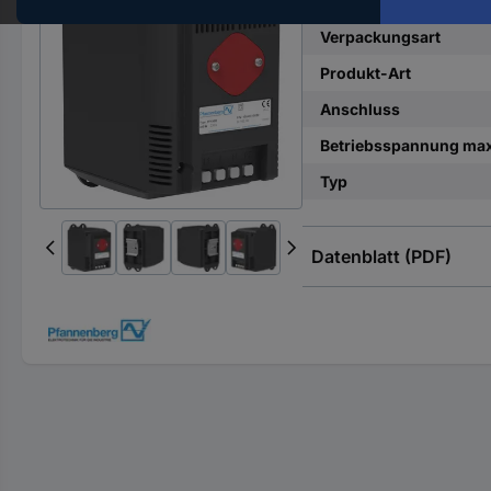
Hst.-
Teile-
Verpackungsart
Nr.
Produkt-Art
ein
Anschluss
Betriebsspannung ma
Typ
Datenblatt (PDF)