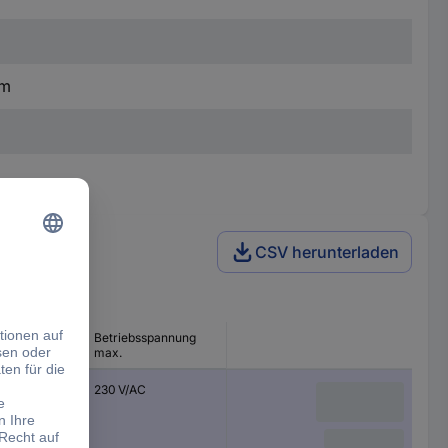
mm
CSV herunterladen
Betriebsspannung
ungsart
max.
230 V/AC