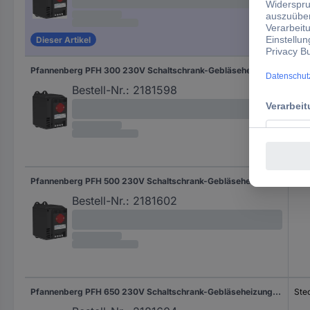
Dieser Artikel
Pfannenberg PFH 300 230V Schaltschrank-Gebläseheizung 230 V/AC (max) 300 W (L x B x H) 126 x 88 x 142 mm Piece 1 St.
Ste
Bestell-Nr.:
2181598
Pfannenberg PFH 500 230V Schaltschrank-Gebläseheizung 230 V/AC (max) 500 W (L x B x H) 126 x 88 x 142 mm Piece 1 St.
Ste
Bestell-Nr.:
2181602
Pfannenberg PFH 650 230V Schaltschrank-Gebläseheizung 230 V/AC (max) 650 W (L x B x H) 126 x 88 x 142 mm Piece 1 St.
Ste