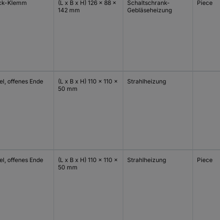
ck-Klemm
(L x B x H) 126 x 88 x
Schaltschrank-
Piece
142 mm
Gebläseheizung
el, offenes Ende
(L x B x H) 110 x 110 x
Strahlheizung
50 mm
el, offenes Ende
(L x B x H) 110 x 110 x
Strahlheizung
Piece
50 mm