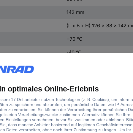
142 mm
(L x B x H) 126 x 88 x 142 
+70 °C
-40 °C
d)
chluss
Abm.
Produkt-Art
Verpack
ck-Klemm
(L x B x H) 126 x 88 x
Schaltschrank-
Piece
142 mm
Gebläseheizung