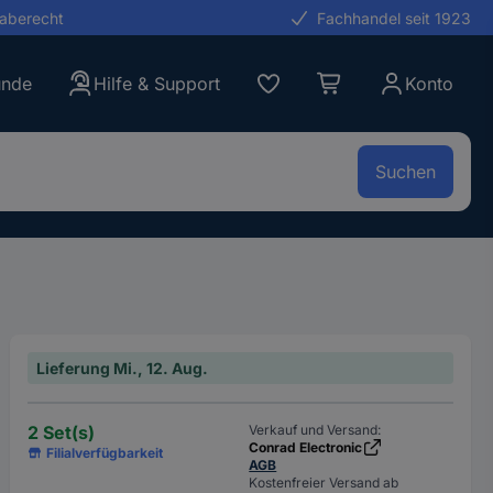
gaberecht
Fachhandel seit 1923
unde
Hilfe & Support
Konto
Suchen
Lieferung Mi., 12. Aug.
2 Set(s)
Verkauf und Versand:
Conrad Electronic
Filialverfügbarkeit
AGB
Kostenfreier Versand ab