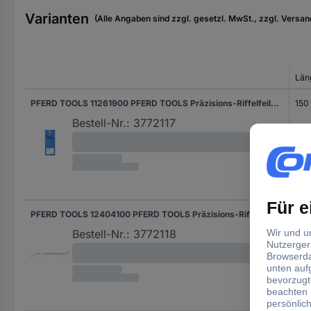
Varianten
(Alle Angaben sind zzgl. gesetzl. MwSt., zzgl. Versan
Län
PFERD TOOLS 11261900 PFERD TOOLS Präzisions-Riffelfeilen-Set Typ SB900 150mm Schweizer Hieb 2, mittel-fein Länge 150 mm 1 Set
150
Bestell-Nr.:
3772117
PFERD TOOLS 12404100 PFERD TOOLS Präzisions-Riffelfeile Typ 410 P 300mm Schweizer Hieb 0, grob Länge 300 mm 6 St.
30
Bestell-Nr.:
3772118