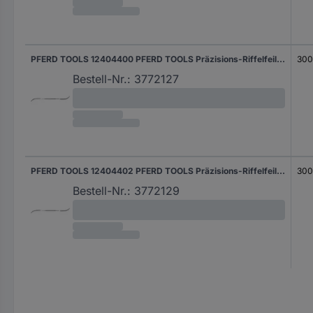
PFERD TOOLS 12404400 PFERD TOOLS Präzisions-Riffelfeile Typ 440 P 300mm Schweizer Hieb 0, grob Länge 300 mm 6 St.
30
Bestell-Nr.:
3772127
PFERD TOOLS 12404402 PFERD TOOLS Präzisions-Riffelfeile Typ 440 P 300mm Schweizer Hieb 2, mittel-fein Länge 300 mm 6 St.
30
Bestell-Nr.:
3772129