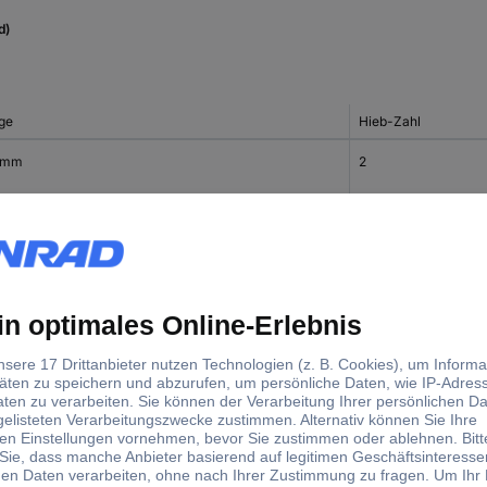
d)
ge
Hieb-Zahl
 mm
2
0 mm
0