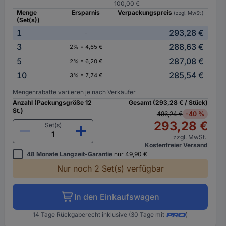
100,00 €
Menge
Ersparnis
Verpackungspreis
(zzgl. MwSt.)
(Set(s))
1
293,28 €
-
3
288,63 €
2% = 4,65 €
5
287,08 €
2% = 6,20 €
10
285,54 €
3% = 7,74 €
Mengenrabatte variieren je nach Verkäufer
Anzahl (Packungsgröße 12
Gesamt (293,28 € / Stück)
St.)
486,24 €
-40 %
293,28 €
Set(s)
zzgl. MwSt.
Kostenfreier Versand
48 Monate Langzeit-Garantie
nur 49,90 €
Nur noch 2 Set(s) verfügbar
In den Einkaufswagen
14 Tage Rückgaberecht inklusive (30 Tage mit
)