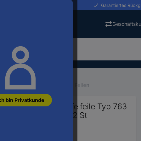
erungen in 24h
Garantiertes Rück
Geschäftsk
Schneidwerkzeuge, Feilen
Feilen
ch bin Privatkunde
S Präzisions-Riffelfeile Typ 763
fein Länge 180 mm 12 St
5