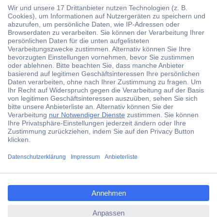
Der Conrad Newsletter
Jetzt anmelden und exklusive Aktionen,
aktuelle News und Angebote immer zuerst
erhalten.
Jetzt anmelden
ccp.user.init.failed.titl
Filialen
e
Versandkostenfrei ab 100,00 € zzgl. MwSt. **
ccp.user.init.failed
Angebotsservice