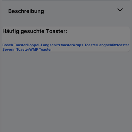
Beschreibung
Häufig gesuchte Toaster:
Bosch Toaster
Doppel-Langschlitztoaster
Krups Toaster
Langschlitztoaster
Severin Toaster
WMF Toaster