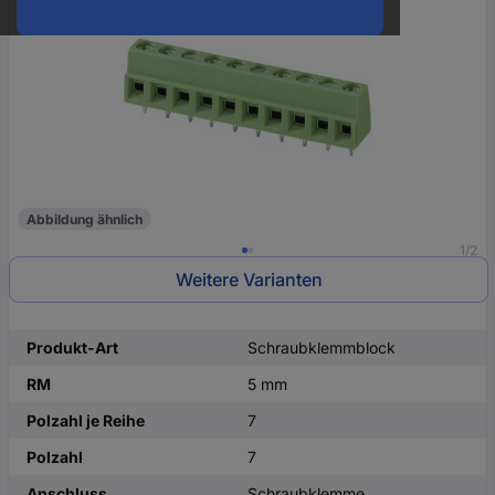
oder
eine
Hst.-
Teile-
Nr.
ein
Abbildung ähnlich
1/2
Weitere Varianten
Produkt-Art
Schraubklemmblock
RM
5 mm
Polzahl je Reihe
7
Polzahl
7
Anschluss
Schraubklemme