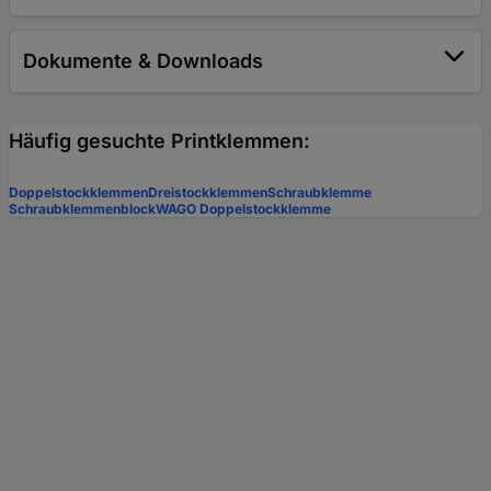
Dokumente & Downloads
Häufig gesuchte Printklemmen:
Doppelstockklemmen
Dreistockklemmen
Schraubklemme
Schraubklemmenblock
WAGO Doppelstockklemme