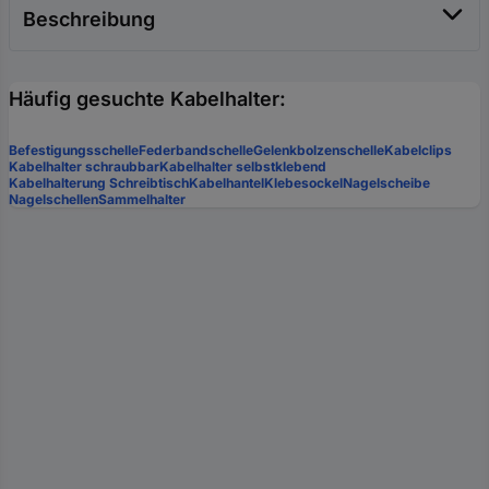
Beschreibung
Häufig gesuchte Kabelhalter:
Befestigungsschelle
Federbandschelle
Gelenkbolzenschelle
Kabelclips
Kabelhalter schraubbar
Kabelhalter selbstklebend
Kabelhalterung Schreibtisch
Kabelhantel
Klebesockel
Nagelscheibe
Nagelschellen
Sammelhalter