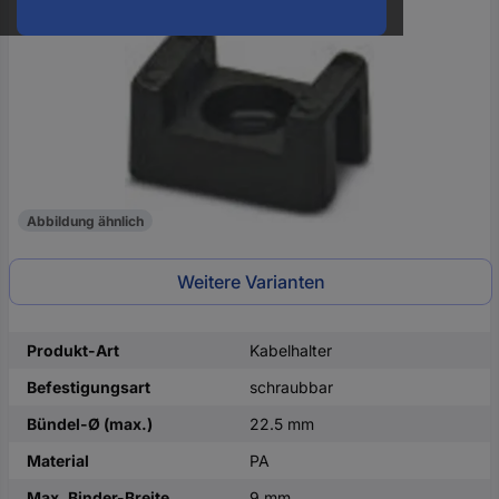
oder
eine
Hst.-
Teile-
Nr.
ein
Abbildung ähnlich
Weitere Varianten
Produkt-Art
Kabelhalter
Befestigungsart
schraubbar
Bündel-Ø (max.)
22.5 mm
Material
PA
Max. Binder-Breite
9 mm