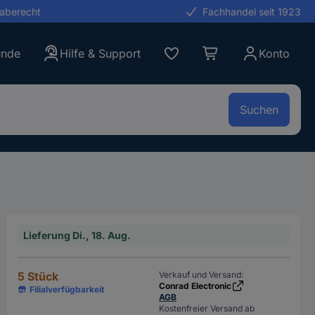
gaberecht
Fachhandel seit 1923
unde
Hilfe & Support
Konto
Suchen
Lieferung Di., 18. Aug.
5 Stück
Verkauf und Versand:
Conrad Electronic
Filialverfügbarkeit
AGB
Kostenfreier Versand ab