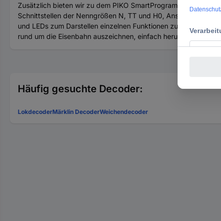
Zusätzlich bieten wir zu dem PIKO SmartProgrammer 56415 ein
Schnittstellen der Nenngrößen N, TT und H0, Anschlussmöglich
und LEDs zum Darstellen einzelnen Funktionen zur Verfügung.
rund um die Eisenbahn auszeichnen, einfach heruntergeladen, 
Häufig gesuchte Decoder:
Lokdecoder
Märklin Decoder
Weichendecoder