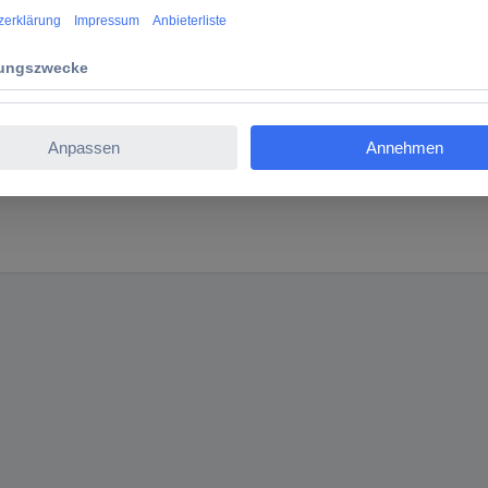
en dazu passenden PIKO SmartTester zum problemlosen Testen Ihrer 
keiten von Decodern großer Spurweiten, ein langlebiger Motor, SUS
 Mit dem PIKO SmartProgrammer sowie dem Tester können nun PIKO So
bearbeitet und getestet werden.