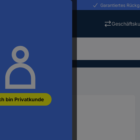
erungen in 24h
Garantiertes Rück
Geschäftsk
ellbahn Elektronik
Decoder
ch bin Privatkunde
Programmer