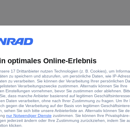
O 56416 SmartTester Decoder-Programmer