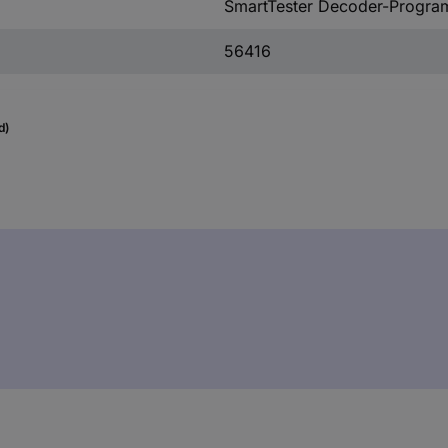
SmartTester Decoder-Progr
56416
d)